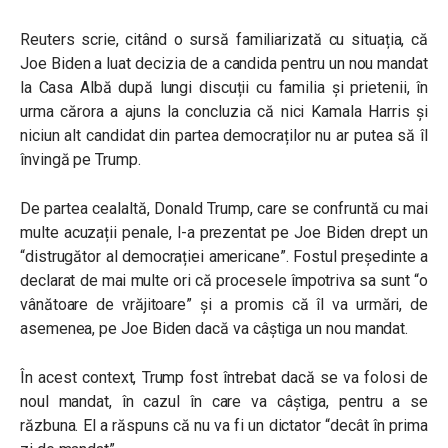
Reuters scrie, citând o sursă familiarizată cu situația, că
Joe Biden a luat decizia de a candida pentru un nou mandat
la Casa Albă după lungi discuții cu familia și prietenii, în
urma cărora a ajuns la concluzia că nici Kamala Harris și
niciun alt candidat din partea democraților nu ar putea să îl
învingă pe Trump.
De partea cealaltă, Donald Trump, care se confruntă cu mai
multe acuzații penale, l-a prezentat pe Joe Biden drept un
“distrugător al democrației americane”. Fostul președinte a
declarat de mai multe ori că procesele împotriva sa sunt “o
vânătoare de vrăjitoare” și a promis că îl va urmări, de
asemenea, pe Joe Biden dacă va câștiga un nou mandat.
În acest context, Trump fost întrebat dacă se va folosi de
noul mandat, în cazul în care va câștiga, pentru a se
răzbuna. El a răspuns că nu va fi un dictator “decât în prima