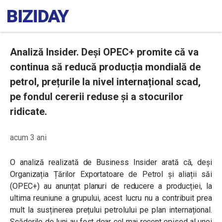
Analiză Insider. Deși OPEC+ promite că va
continua să reducă producția mondială de
petrol, prețurile la nivel internațional scad,
pe fondul cererii reduse și a stocurilor
ridicate.
acum 3 ani
O analiză realizată de Business Insider arată că, deși
Organizația Țărilor Exportatoare de Petrol și aliații săi
(OPEC+) au anunțat planuri de reducere a producției, la
ultima reuniune a grupului, acest lucru nu a contribuit prea
mult la susținerea prețului petrolului pe plan internațional.
Scăderile de luni au fost doar cel mai recent episod al unei