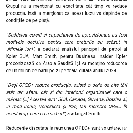
Grupul nu a menționat cu exactitate cât timp va reduce
producția, însă a menționat că acest lucru va depinde de
condițiile de pe piață.
“Scăderea cererii și capacitatea de aprovizionare au fost
motivele decisive pentru care prețurile au scăzut în
ultimele luni”
, a declarat analistul principal de petrol al
Kpler SUA, Matt Smith, pentru Business Insider. Kpler
preconizează că Arabia Saudită își va menține reducerea
de un milion de barili pe zi pe toată durata anului 2024.
“Deși OPEC+ reduce producția, există o serie de alte țări
atât din afara, cât și din interiorul organizației care o
măresc […] Acestea sunt SUA, Canada, Guyana, Brazilia și,
în mod ironic, Venezuela și Iran, țări membre OPEC. În
acest timp, cererea a scăzut”
, a adăugat Smith.
Reducerile discutate la reuniunea OPEC+ sunt voluntare, iar