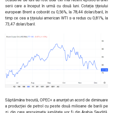
serii care a început în urmă cu două luni. Cotația țițeiului
european Brent a coborât cu 0,56%, la 78,44 dolari/baril, în
timp ce cea a țițeiului american WTI s-a redus cu 0,81%, la
73,47 dolari/baril.
Săptămâna trecută, OPEC+ a anunțat un acord de diminuare
a producției de petrol cu peste două milioane de barili pe
zi, din care aproximativ jumătate vor fi din Arabia Saudită.