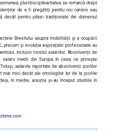
asemenea, pluridisciplinaritatea se remarcă drept
denților de a fi pregătiți pentru noi cariere sau
bă decât pentru joburi tradiționale din domeniul
ectele Brexitului asupra mobilității și a ocupării
, precum și evoluția aspirațiilor profesionale au
tului, inclusiv nivelul salariilor. Absolvenții de
salarii medii din Europa în ceea ce privește
uși, salariile raportate de absolvenții școlilor
 mai mici decât ale omologilor lor de la școlile
eși, în medie, aceștia și-au început studiile în
stime.com