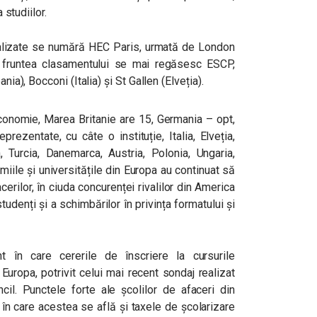
 studiilor.
analizate se numără HEC Paris, urmată de London
 fruntea clasamentului se mai regăsesc ESCP,
nia), Bocconi (Italia) și St Gallen (Elveția).
conomie, Marea Britanie are 15, Germania – opt,
prezentate, cu câte o instituție, Italia, Elveția,
a, Turcia, Danemarca, Austria, Polonia, Ungaria,
iile și universitățile din Europa au continuat să
erilor, în ciuda concurenței rivalilor din America
udenți și a schimbărilor în privința formatului și
 în care cererile de înscriere la cursurile
Europa, potrivit celui mai recent sondaj realizat
. Punctele forte ale școlilor de afaceri din
e în care acestea se află și taxele de școlarizare