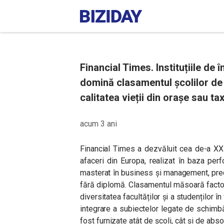
Financial Times. Instituțiile de
domină clasamentul școlilor de 
calitatea vieții din orașe sau ta
acum 3 ani
Financial Times a dezvăluit cea de-a XX-a
afaceri din Europa, realizat în baza pe
masterat în business și management, pre
fără diplomă. Clasamentul măsoară factori 
diversitatea facultăților și a studenților 
integrare a subiectelor legate de schimbăr
fost furnizate atât de școli, cât și de absol