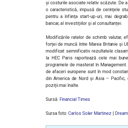
și costurile asociate relativ scăzute. De 
o caracteristică, impusă de cerințele stu
pentru a înființa start-up-uri, mai degra
bancar, al investițiilor și al consultanței.
Modificările ratelor de schimb valutar, ef
forței de muncă între Marea Britanie și UE
modificat semnificativ rezultatele clasamen
la HEC Paris raportează cele mai bune 
programele de masterat în Management. Tot
de afaceri europene sunt în mod constant
din America de Nord și Asia – Pacific, d
poziții mai înalte.
Sursă:
Financial Times
Sursa foto:
Carlos Soler Martinez
|
Dream