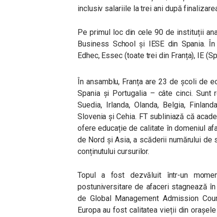
inclusiv salariile la trei ani după finalizarea
Pe primul loc din cele 90 de instituții 
Business School și IESE din Spania. În
Edhec, Essec (toate trei din Franța), IE (Spa
În ansamblu, Franța are 23 de școli de e
Spania și Portugalia – câte cinci. Sunt re
Suedia, Irlanda, Olanda, Belgia, Finland
Slovenia și Cehia. FT subliniază că academ
ofere educație de calitate în domeniul afac
de Nord și Asia, a scăderii numărului de st
conținutului cursurilor.
Topul a fost dezvăluit într-un moment
postuniversitare de afaceri stagnează în 
de Global Management Admission Council
Europa au fost calitatea vieții din orașel