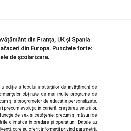
 învățământ din Franța, UK și Spania
afaceri din Europa. Punctele forte:
xele de școlarizare.
 ediție a topului instituțiilor de învățământ de
rformanțelor obținute de mai multe programe de
cum și a programelor de educație personalizate,
precum evoluția în carieră, creșterea salariilor,
în funcție de sex și cetățenie, precum și măsuri de
ile climatice în predare și operațiuni. Datele au
venți, care au oferit informații privind parametrii,