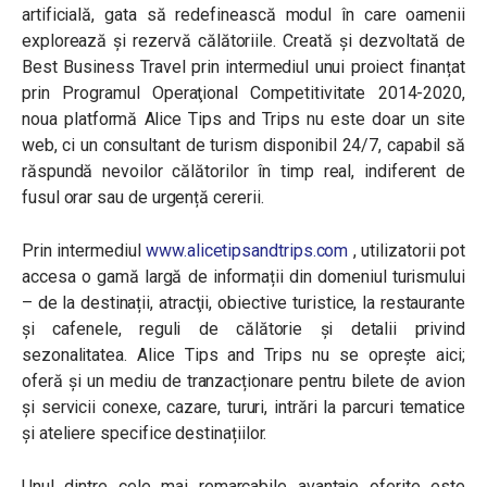
artificială, gata să redefinească modul în care oamenii
explorează și rezervă călătoriile. Creată şi dezvoltată de
Best Business Travel prin intermediul unui proiect finanțat
prin Programul Operaţional Competitivitate 2014-2020,
noua platformă Alice Tips and Trips nu este doar un site
web, ci un consultant de turism disponibil 24/7, capabil să
răspundă nevoilor călătorilor în timp real, indiferent de
fusul orar sau de urgență cererii.
Prin intermediul
www.alicetipsandtrips.com
, utilizatorii pot
accesa o gamă largă de informații din domeniul turismului
– de la destinații, atracţii, obiective turistice, la restaurante
și cafenele, reguli de călătorie și detalii privind
sezonalitatea. Alice Tips and Trips nu se oprește aici;
oferă și un mediu de tranzacționare pentru bilete de avion
și servicii conexe, cazare, tururi, intrări la parcuri tematice
și ateliere specifice destinațiilor.
Unul dintre cele mai remarcabile avantaje oferite este