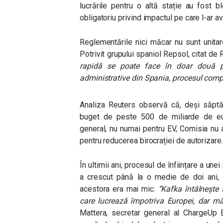
lucrările pentru o altă stație au fost bl
obligatoriu privind impactul pe care l-ar
Reglementările nici măcar nu sunt unitare,
Potrivit grupului spaniol Repsol, citat de
rapidă se poate face în doar două pâ
administrative din Spania, procesul compl
Analiza Reuters observă că, deși săpt
buget de peste 500 de miliarde de euro
general, nu numai pentru EV, Comisia nu 
pentru reducerea birocrației de autorizare.
În ultimii ani, procesul de înființare a une
a crescut până la o medie de doi ani, d
acestora era mai mic.
“Kafka întâlnește 
care lucrează împotriva Europei, dar m
Mattera, secretar general al ChargeUp 