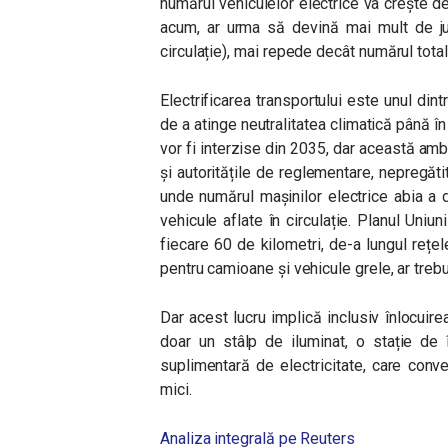
numărul vehiculelor electrice va crește d
acum, ar urma să devină mai mult de jum
circulație), mai repede decât numărul total
Electrificarea transportului este unul dint
de a atinge neutralitatea climatică până 
vor fi interzise din 2035, dar această amb
și autoritățile de reglementare, nepregătit
unde numărul mașinilor electrice abia a 
vehicule aflate în circulație. Planul Uniun
fiecare 60 de kilometri, de-a lungul rețele
pentru camioane și vehicule grele, ar trebu
Dar acest lucru implică inclusiv înlocuir
doar un stâlp de iluminat, o stație de
suplimentară de electricitate, care conve
mici.
Analiza integrală pe Reuters