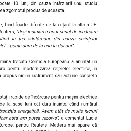
ocate 10 luni, din cauza întârzierii unui studiu
 avea zgomotul produs de aceasta.
 fiind foarte diferite de la o țară la alta a UE.
 Reuters,
“deși instalarea unui punct de încărcare
nă la trei săptămâni, din cauza cerințelor
et… poate dura de la unu la doi ani”
.
ămâna trecută Comisia Europeană a anunțat un
 pentru modernizarea rețelelor electrice, în
a propus niciun instrument sau acțiune concretă
i stații rapide de încărcare pentru mașini electrice
e la șase luni cât dura înainte, când numărul
tranziția energetică. Avem atât de multe lucruri
ăcar asta am putea rezolva”
, a comentat Lucie
Europe, pentru Reuters. Mattera mai spune că