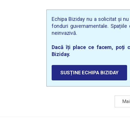
Echipa Biziday nu a solicitat și n
fonduri guvernamentale. Spațiile d
neinvazivă.
Dacă îți place ce facem, poți c
Biziday.
SUSȚINE ECHIPA BIZIDAY
Mai 