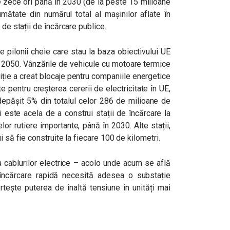
e zece ori până în 2030 (de la peste 15 milioane
ătate din numărul total al mașinilor aflate în
 de stații de încărcare publice.
re pilonii cheie care stau la baza obiectivului UE
în 2050. Vânzările de vehicule cu motoare termice
iție a creat blocaje pentru companiile energetice
e pentru creșterea cererii de electricitate în UE,
depășit 5% din totalul celor 286 de milioane de
ii este acela de a construi stații de încărcare la
lor rutiere importante, până în 2030. Alte stații,
i să fie construite la fiecare 100 de kilometri.
ea cablurilor electrice – acolo unde acum se află
 încărcare rapidă necesită adesea o substație
rtește puterea de înaltă tensiune în unități mai