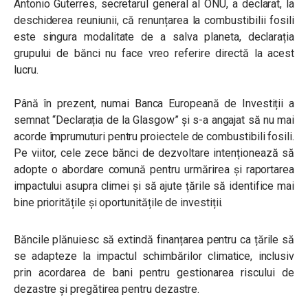
Antonio Guterres, secretarul general al ONU, a declarat, la
deschiderea reuniunii, că renunțarea la combustibilii fosili
este singura modalitate de a salva planeta, declarația
grupului de bănci nu face vreo referire directă la acest
lucru.
Până în prezent, numai Banca Europeană de Investiții a
semnat “Declarația de la Glasgow” și s-a angajat să nu mai
acorde împrumuturi pentru proiectele de combustibili fosili.
Pe viitor, cele zece bănci de dezvoltare intenționează să
adopte o abordare comună pentru urmărirea și raportarea
impactului asupra climei și să ajute țările să identifice mai
bine prioritățile și oportunitățile de investiții.
Băncile plănuiesc să extindă finanțarea pentru ca țările să
se adapteze la impactul schimbărilor climatice, inclusiv
prin acordarea de bani pentru gestionarea riscului de
dezastre și pregătirea pentru dezastre.