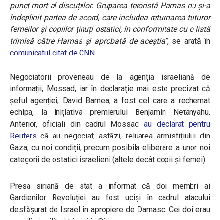
punct mort al discuțiilor.
Gruparea teroristă Hamas nu și-a
îndeplinit partea de acord, care includea returnarea tuturor
femeilor și copiilor ținuți ostatici, în conformitate cu o listă
trimisă către Hamas și aprobată de aceștia”
, se arată în
comunicatul citat de CNN
.
Negociatorii proveneau de la agenția israeliană de
informații, Mossad, iar în declarație mai este precizat că
șeful agenției, David Barnea, a fost cel care a rechemat
echipa, la inițiativa premierului Benjamin Netanyahu.
Anterior, oficiali din cadrul Mossad
au declarat pentru
Reuters
că au negociat, astăzi, reluarea armistițiului din
Gaza, cu noi condiții, precum posibila eliberare a unor noi
categorii de ostatici israelieni (altele decât copii și femei).
Presa siriană de stat a informat că doi membri ai
Gardienilor Revoluției au fost uciși în cadrul atacului
desfășurat de Israel în apropiere de Damasc. Cei doi erau