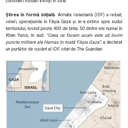
consilieri militari trimiși în Siria.
Știrea în formă inițială.
Armata Israeliană (IDF) a reluat,
vineri, operațiunile în Fâșia Gaza și le-a extins spre sudul
teritoriului, lovind peste 400 de ținte, 50 dintre ele numai în
Khan Yunis, în sud:
“
Ceea ce facem acum este să lovim
puncte militare ale Hamas în toată Fâșia Gaza”
, a declarat
un purtător de cuvânt al IDF, citat de The Guardian.