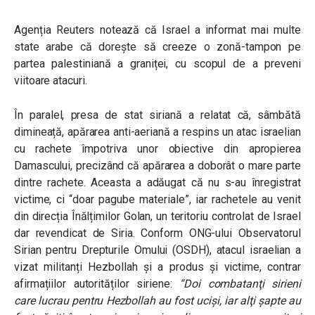
Agenția Reuters notează că Israel a informat mai multe
state arabe că dorește să creeze o zonă-tampon pe
partea palestiniană a graniței, cu scopul de a preveni
viitoare atacuri.
În paralel, presa de stat siriană a relatat că, sâmbătă
dimineață, apărarea anti-aeriană a respins un atac israelian
cu rachete împotriva unor obiective din apropierea
Damascului, precizând că apărarea a doborât o mare parte
dintre rachete. Aceasta a adăugat că nu s-au înregistrat
victime, ci “doar pagube materiale”, iar rachetele au venit
din direcția Înălțimilor Golan, un teritoriu controlat de Israel
dar revendicat de Siria. Conform ONG-ului Observatorul
Sirian pentru Drepturile Omului (OSDH), atacul israelian a
vizat militanți Hezbollah și a produs și victime, contrar
afirmațiilor autorităților siriene:
“Doi combatanţi sirieni
care lucrau pentru Hezbollah au fost ucişi, iar alţi şapte au