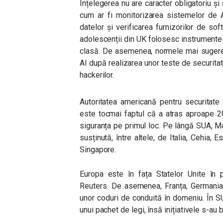
Înțelegerea nu are caracter obligatoriu 
cum ar fi monitorizarea sistemelor de AI
datelor și verificarea furnizorilor de so
adolescenții din UK folosesc instrumente
clasă. De asemenea, normele mai sugerea
AI după realizarea unor teste de securitate, 
hackerilor.
Autoritatea americană pentru securitate
este tocmai faptul că a atras aproape 20
siguranța pe primul loc. Pe lângă SUA, Ma
susținută, între altele, de Italia, Cehia, Es
Singapore.
Europa este în fața Statelor Unite în p
Reuters. De asemenea, Franța, Germania 
unor coduri de conduită în domeniu. În S
unui pachet de legi, însă inițiativele s-au