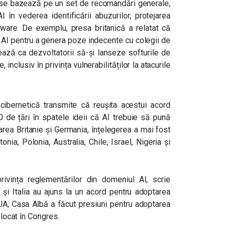
și se bazează pe un set de recomandări generale,
 în vederea identificării abuzurilor, protejarea
ftware. De exemplu, presa britanică a relatat că
 AI pentru a genera poze indecente cu colegii de
ză ca dezvoltatorii să-și lanseze softurile de
inclusiv în privința vulnerabilităților la atacurile
 cibernetică transmite că reușita acestui acord
 de țări în spatele ideii că AI trebuie să pună
rea Britanie și Germania, înțelegerea a mai fost
tonia, Polonia, Australia, Chile, Israel, Nigeria și
rivința reglementărilor din domeniul AI, scrie
și Italia au ajuns la un acord pentru adoptarea
UA, Casa Albă a făcut presiuni pentru adoptarea
 blocat în Congres.