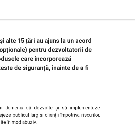
 alte 15 țări au ajuns la un acord
opționale) pentru dezvoltatorii de
produsele care încorporează
teste de siguranță, înainte de a fi
 din domeniu să dezvolte și să implementeze
eze publicul larg și clienții împotriva riscurilor,
site în mod abuziv.