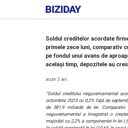
Soldul creditelor acordate firme
primele zece luni, comparativ cu
pe fondul unui avans de aproape 
același timp, depozitele au cre
acum 3 ani
“Soldul creditului neguvernamental acor
octombrie 2023 cu 0,2% față de septembri
de 381,9 miliarde de lei.
Comparativ 
neguvernamental a înregistrat o crește
majorării cu 2,2% a componentei în lei (-
în valută exprimată în lei (10,6% în cazul 