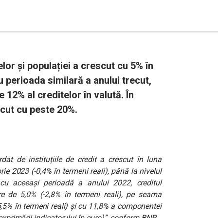
lor și populației a crescut cu 5% în
 perioada similară a anului trecut,
12% al creditelor în valută. În
scut cu peste 20%.
dat de instituțiile de credit a crescut în luna
e 2023 (-0,4% în termeni reali), până la nivelul
cu aceeași perioadă a anului 2022, creditul
re de 5,0% (-2,8% în termeni reali), pe seama
5,5% în termeni reali) și cu 11,8% a componentei
exprimării indicatorului în euro)
”, conform BNR.