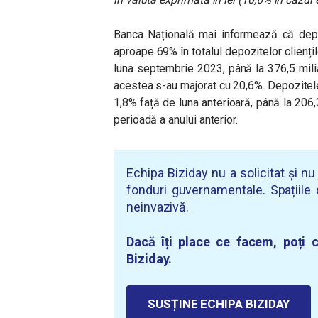
Banca Națională mai informează că depoz
aproape 69% în totalul depozitelor clienț
luna septembrie 2023, până la
376,5 mili
acestea s-au majorat cu 20,6%. Depozitele 
1,8% față de luna anterioară, până la 206,
perioadă a anului anterior.
Echipa Biziday nu a solicitat și n
fonduri guvernamentale. Spațiile d
neinvazivă.
Dacă îți place ce facem, poți c
Biziday.
SUSȚINE ECHIPA BIZIDAY