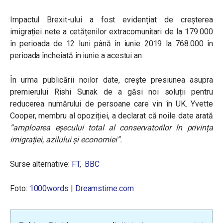
Impactul Brexit-ului a fost evidențiat de creșterea
imigrației nete a cetățenilor extracomunitari de la 179.000
în perioada de 12 luni până în iunie 2019 la 768.000 în
perioada încheiată în iunie a acestui an.
În urma publicării noilor date, crește presiunea asupra
premierului Rishi Sunak de a găsi noi soluții pentru
reducerea numărului de persoane care vin în UK. Yvette
Cooper, membru al opoziției, a declarat că noile date arată
“
amploarea eșecului total al conservatorilor în privința
imigrației, azilului și economiei
”.
Surse alternative:
FT
,
BBC
Foto:
1000words
|
Dreamstime.com