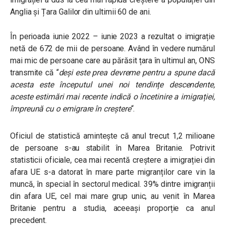
Anglia și Țara Galilor din ultimii 60 de ani.
În perioada iunie 2022 – iunie 2023 a rezultat o imigrație
netă de 672 de mii de persoane. Având în vedere numărul
mai mic de persoane care au părăsit țara în ultimul an, ONS
transmite că
“
deși este prea devreme pentru a spune dacă
acesta este începutul unei noi tendințe descendente,
aceste estimări mai recente indică o încetinire a imigrației,
împreună cu o emigrare în creștere
“.
Oficiul de statistică amintește că anul trecut 1,2 milioane
de persoane s-au stabilit în Marea Britanie. Potrivit
statisticii oficiale, cea mai recentă creștere a imigrației din
afara UE s-a datorat în mare parte migranților care vin la
muncă, în special în sectorul medical. 39% dintre imigranții
din afara UE, cel mai mare grup unic, au venit în Marea
Britanie pentru a studia, aceeași proporție ca anul
precedent.