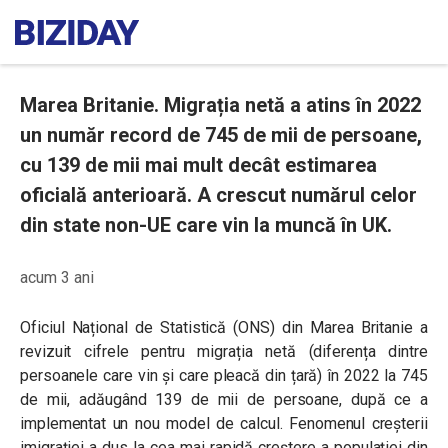
Marea Britanie. Migrația netă a atins în 2022
un număr record de 745 de mii de persoane,
cu 139 de mii mai mult decât estimarea
oficială anterioară. A crescut numărul celor
din state non-UE care vin la muncă în UK.
acum 3 ani
Oficiul Național de Statistică (ONS) din Marea Britanie a
revizuit cifrele pentru migrația netă (diferența dintre
persoanele care vin și care pleacă din țară) în 2022 la 745
de mii, adăugând 139 de mii de persoane, după ce a
implementat un nou model de calcul. Fenomenul creșterii
imigrației a dus la cea mai rapidă creștere a populației din