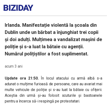
Irlanda. Manifestație violentă la școala din
Dublin unde un bărbat a înjunghiat trei copii
și doi adulți. Mulțimea a vandalizat mașini de
poliție și s-a luat la bătaie cu agenții.
Numărul polițiștilor a fost suplimentat.
acum 3 ani
Update ora 21:50.
În locul atacului cu armă albă s-a
adunat o mulțime furioasă de persoane, care au avariat mai
multe vehicule de poliție și s-au luat la bătaie cu ofițerii.
Aceștia din urmă și-au folosit scuturile și bastoanele
pentru a încerca să-i respingă pe protestatari.