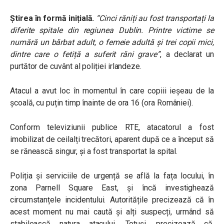
Știrea în formă inițială.
“Cinci răniți au fost transportați la
diferite spitale din regiunea Dublin. Printre victime se
numără un bărbat adult, o femeie adultă și trei copii mici,
dintre care o fetiță a suferit răni grave”
, a declarat un
purtător de cuvânt al poliției irlandeze.
Atacul a avut loc în momentul în care copiii ieșeau de la
școală, cu puțin timp înainte de ora 16 (ora României).
Conform televiziunii publice RTE, atacatorul a fost
imobilizat de ceilalți trecători, aparent după ce a început să
se rănească singur, și a fost transportat la spital.
Poliția și serviciile de urgență se află la fața locului, în
zona Parnell Square East, și încă investighează
circumstanțele incidentului. Autoritățile precizează că în
acest moment nu mai caută și alți suspecți, urmând să
stabilească natura atacului. Totuși, precizează că,