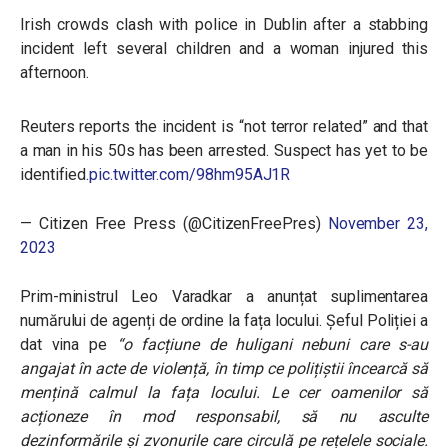
Irish crowds clash with police in Dublin after a stabbing
incident left several children and a woman injured this
afternoon.
Reuters reports the incident is “not terror related” and that
a man in his 50s has been arrested. Suspect has yet to be
identified.
pic.twitter.com/98hm95AJ1R
— Citizen Free Press (@CitizenFreePres)
November 23,
2023
Prim-ministrul Leo Varadkar a anunțat suplimentarea
numărului de agenți de ordine la fața locului. Șeful Poliției a
dat vina pe
“o facțiune de huligani nebuni care s-au
angajat în acte de violență, în timp ce polițiștii încearcă să
mențină calmul la fața locului. Le cer oamenilor să
acționeze în mod responsabil, să nu asculte
dezinformările și zvonurile care circulă pe rețelele sociale.