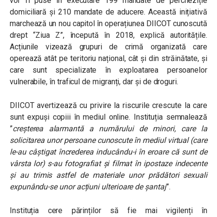
vor fi puse în executare 199 mandate de percheziție
domiciliară și 210 mandate de aducere. Această inițiativă
marchează un nou capitol în operațiunea DIICOT cunoscută
drept “Ziua Z”, începută în 2018, explică autoritățile.
Acțiunile vizează grupuri de crimă organizată care
operează atât pe teritoriu național, cât și din străinătate, și
care sunt specializate în exploatarea persoanelor
vulnerabile, în traficul de migranți, dar și de droguri.
DIICOT avertizează cu privire la riscurile crescute la care
sunt expuși copiii în mediul online. Instituția semnalează
”
creșterea alarmantă a numărului de minori, care la
solicitarea unor persoane cunoscute în mediul virtual (care
le-au câștigat încrederea inducându-i în eroare că sunt de
vârsta lor) s-au fotografiat și filmat în ipostaze indecente
și au trimis astfel de materiale unor prădători sexuali
expunându-se unor acțiuni ulterioare de șantaj
”.
Instituția cere părinților să fie mai vigilenți în