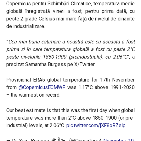
Copernicus pentru Schimbări Climatice, temperatura medie
globală înregistrată vineri a fost, pentru prima dată, cu
peste 2 grade Celsius mai mare față de nivelul de dinainte
de industrializare.
”
Cea mai bună estimare a noastră este că aceasta a fost
prima zi în care temperatura globală a fost cu peste 2°C
peste nivelurile 1850-1900 (preindustriale), cu 2,06°C
”, a
precizat
Samantha Burgess pe X/Twitter.
Provisional ERA5 global temperature for 17th November
from
@CopernicusECMWF
was 1.17°C above 1991-2020
– the warmest on record.
Our best estimate is that this was the first day when global
temperature was more than 2°C above 1850-1900 (or pre-
industrial) levels, at 2.06°C.
pic.twitter.com/jXF8oRZeip
— Dr Sam Burgess 🌍🌡🛰 (@OceanTerra)
November 19,