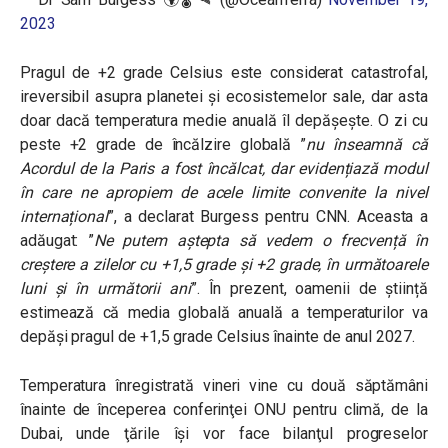
2023
Pragul de +2 grade Celsius este considerat catastrofal,
ireversibil asupra planetei și ecosistemelor sale, dar asta
doar dacă temperatura medie anuală îl depășește. O zi cu
peste +2 grade de încălzire globală ”
nu înseamnă că
Acordul de la Paris a fost încălcat, dar evidențiază modul
în care ne apropiem de acele limite convenite la nivel
internațional
”, a declarat Burgess pentru CNN. Aceasta a
adăugat: ”
Ne putem aștepta să vedem o frecvență în
creștere a zilelor cu +1,5 grade și +2 grade, în următoarele
luni și în următorii ani
”. În prezent, oamenii de știință
estimează că media globală anuală a temperaturilor va
depăși pragul de +1,5 grade Celsius înainte de anul 2027.
Temperatura înregistrată vineri vine cu două săptămâni
înainte de începerea conferinţei ONU pentru climă, de la
Dubai, unde ţările îşi vor face bilanţul progreselor