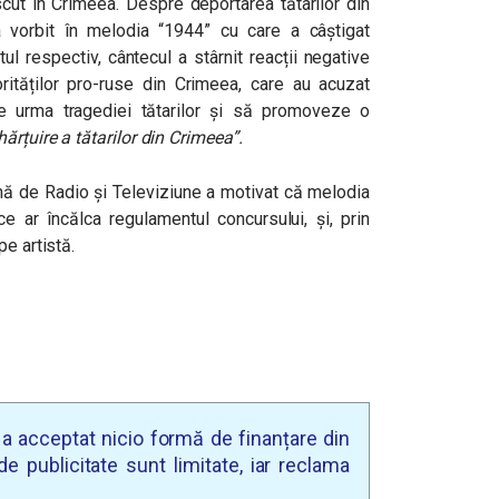
cut în Crimeea. Despre deportarea tătarilor din
vorbit în melodia “1944” cu care a câștigat
l respectiv, cântecul a stârnit reacții negative
torităților pro-ruse din Crimeea, care au acuzat
e urma tragediei tătarilor și să promoveze o
ărțuire a tătarilor din Crimeea”.
ă de Radio și Televiziune a motivat că melodia
ce ar încălca regulamentul concursului, și, prin
pe artistă.
u a acceptat nicio formă de finanțare din
e publicitate sunt limitate, iar reclama