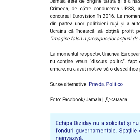
Jamala este de origine tătară și s-a năs
Crimeea, de către conducerea URSS, a 
concursul Eurovision în 2016. La momentu
din partea unor politicieni ruși și a au
Ucraina că încearcă să obțină profit p
“imagine falsă a presupuselor acțiuni de h
La momentul respectiv, Uniunea European
nu conține vreun “discurs politic”, fapt 
urmare, nu a avut motive să o descalifice 
Surse alternative:
Pravda
,
Politico
Foto: Facebook/Jamala | Джамала
Echipa Biziday nu a solicitat și n
fonduri guvernamentale. Spațiile d
neinvazivă.