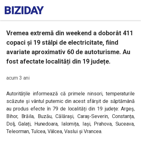
Vremea extremă din weekend a doborât 411
copaci și 19 stâlpi de electricitate, fiind
avariate aproximativ 60 de autoturisme. Au
fost afectate localități din 19 județe.
acum 3 ani
Autoritățile informează că primele ninsori, temperaturile
scăzute și vântul puternic din acest sfârșit de săptămână
au produs efecte în 79 de localități din 19 județe: Argeș,
Bihor, Brăila, Buzău, Călărași, Caraș-Severin, Constanța,
Dolj, Galați, Hunedoara, Ialomița, Iași, Prahova, Suceava,
Teleorman, Tulcea, Vâlcea, Vaslui și Vrancea.