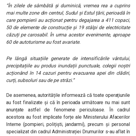
“În zilele de sâmbătă și duminică, vremea rea a cuprins
mai multe zone din centrul, Sudul și Estul țării, perioadă în
care pompierii au acționat pentru degajarea a 411 copaci,
50 de elemente de construcție și 19 stâlpi de electricitate
căzuți pe carosabil. În urma acestor evenimente, aproape
60 de autoturisme au fost avariate.
Pe lângă situațiile generate de intensificările vântului,
precipitațiile au produs inundații punctuale, colegii noștri
acționând în 14 cazuri pentru evacuarea apei din clădiri,
curți, subsoluri sau de pe străzi.”
De asemenea, autoritățile informează că toate operațiunile
au fost finalizate și că în perioada următoare nu mai sunt
anunțate astfel de fenomene periculoase. În cadrul
acestora au fost implicate forțe ale Ministerului Afacerilor
Interne (pompieri, polițiști, jandarmi), precum și personal
specializat din cadrul Administrației Drumurilor s-au aflat în