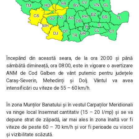
Începând din această seara, de la ora 20:00 și până
sâmbătă dimineață, ora 08:00, este in vigoare o avertizare
ANM de Cod Galben de vânt puternic pentru județele
Caraș-Severin, Mehedinți și Dolj. Vântul va avea
intensificări cu viteze de 55 – 60 km/h.
În zona Munților Banatului și în vestul Carpaților Meridionali
va ninge local însemnat cantitativ (15 – 20 l/mp) și se va
depune strat de zăpadă, iar mai ales în zona înaltă vor fi
viteze de peste 60 – 70 km/h și vor fi perioade cu viscol
și vizibilitate scăzută.