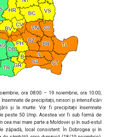
 noiembrie, ora 08:00 – 19 noiembrie, ora 10:00,
însemnate de precipitații, ninsori și intensificări
ării și la munte. Vor fi precipitații însemnate
t de peste 50 l/mp. Acestea vor fi sub formă de
în cea mai mare parte a Moldovei și în sud-estul
e zăpadă, local consistent. În Dobrogea și în
ptea de sâmbătă spre duminică (18/19 noiembrie),