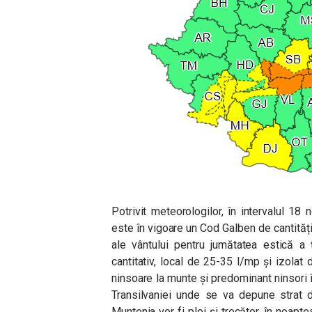
Potrivit meteorologilor, în intervalul 18
este în vigoare un Cod Galben de cantități 
ale vântului pentru jumătatea estică a ț
cantitativ, local de 25-35 l/mp și izola
ninsoare la munte și predominant ninsori 
Transilvaniei unde se va depune strat d
Muntenia vor fi ploi și trecător, în noa