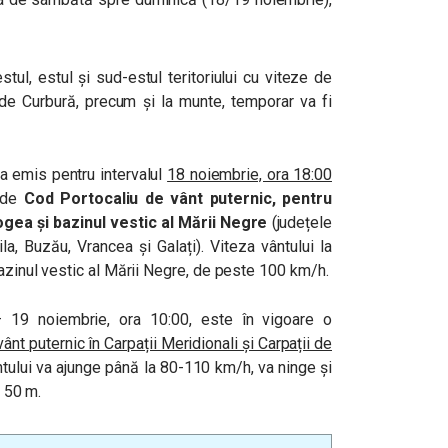
stul, estul și sud-estul teritoriului cu viteze de
de Curbură, precum și la munte, temporar va fi
a emis pentru intervalul
18 noiembrie, ora 18:00
e de
Cod Portocaliu de vânt puternic, pentru
gea și bazinul vestic al Mării Negre
(județele
ila, Buzău, Vrancea și Galați). Viteza vântului la
bazinul vestic al Mării Negre, de peste 100 km/h.
– 19 noiembrie, ora 10:00, este în vigoare o
ânt puternic în Carpații Meridionali și Carpații de
ântului va ajunge până la 80-110 km/h, va ninge și
b 50 m.