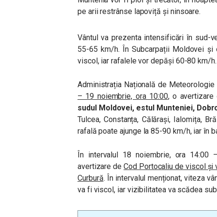
pe arii restrânse lapoviță și ninsoare.
Vântul va prezenta intensificări în sud-ve
55-65 km/h. În Subcarpații Moldovei și 
viscol, iar rafalele vor depăși 60-80 km/h.
Administrația Națională de Meteorologie 
– 19 noiembrie, ora 10:00
, o avertizar
sudul Moldovei, estul Munteniei, Dobro
Tulcea, Constanța, Călărași, Ialomița, Bră
rafală poate ajunge la 85-90 km/h, iar în 
În intervalul 18 noiembrie, ora 14:00 
avertizare de
Cod Portocaliu de viscol și v
Curbură
. În intervalul menționat, viteza v
va fi viscol, iar vizibilitatea va scădea su