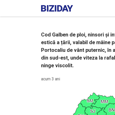
Cod Galben de ploi, ninsori și in
estică a țării, valabil de mâin
Portocaliu de vânt puternic, în
din sud-est, unde viteza la raf
ninge viscolit.
acum 3 ani