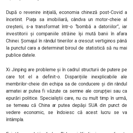
După o revenire inițială, economia chineză post-Covid a
încetinit. Piața sa imobiliară, cândva un motor-cheie al
creșterii, s-a transformat într-o “bombă a datoriilor”, iar
investitorii și companiile străine își mută banii în afara
Chinei. Șomajul în rândul tinerilor a crescut vertiginos până
la punctul cara a determinat biroul de statistică să nu mai
publice datele.
Xi Jinping are probleme și în cadrul structurii de putere pe
care tot el a definit-o. Disparițiile inexplicabile ale
membrilor-cheie din echipa sa de conducere și din rândul
armatei ar putea fi văzute ca semne ale corupției sau ca
epurări politice. Specialiștii care, nu cu mult timp în urmă,
se temeau că China ar putea depăși SUA din punct de
vedere economic, se îndoiesc că acest lucru se va
întâmpla.