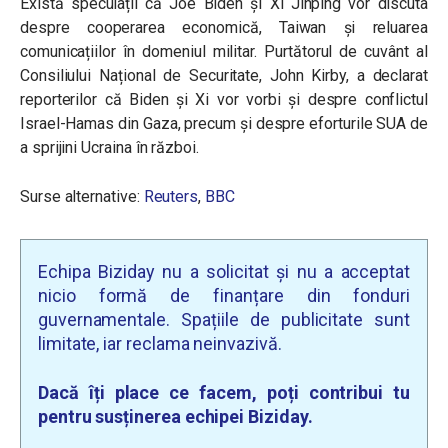
Există speculații că Joe Biden și Xi Jinping vor discuta
despre cooperarea economică, Taiwan și reluarea
comunicațiilor în domeniul militar. Purtătorul de cuvânt al
Consiliului Național de Securitate, John Kirby, a declarat
reporterilor că Biden și Xi vor vorbi și despre conflictul
Israel-Hamas din Gaza, precum și despre eforturile SUA de
a sprijini Ucraina în război.
Surse alternative:
Reuters
,
BBC
Echipa Biziday nu a solicitat și nu a acceptat
nicio formă de finanțare din fonduri
guvernamentale. Spațiile de publicitate sunt
limitate, iar reclama neinvazivă.
Dacă îți place ce facem, poți contribui tu
pentru susținerea echipei Biziday.