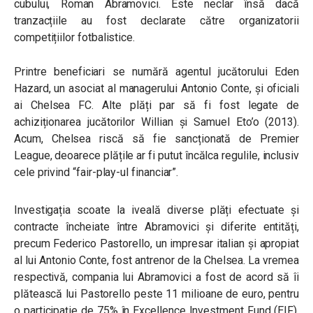
cubului, Roman Abramovici. Este neclar însă dacă
tranzacțiile au fost declarate către organizatorii
competițiilor fotbalistice.
Printre beneficiari se numără agentul jucătorului Eden
Hazard, un asociat al managerului Antonio Conte, și oficiali
ai Chelsea FC. Alte plăți par să fi fost legate de
achiziționarea jucătorilor Willian și Samuel Eto’o (2013).
Acum, Chelsea riscă să fie sancționată de Premier
League, deoarece plățile ar fi putut încălca regulile, inclusiv
cele privind “fair-play-ul financiar”.
Investigația scoate la iveală diverse plăți efectuate și
contracte încheiate între Abramovici și diferite entități,
precum Federico Pastorello, un impresar italian și apropiat
al lui Antonio Conte, fost antrenor de la Chelsea. La vremea
respectivă, compania lui Abramovici a fost de acord să îi
plătească lui Pastorello peste 11 milioane de euro, pentru
o participație de 75% în Excellence Investment Fund (EIF),