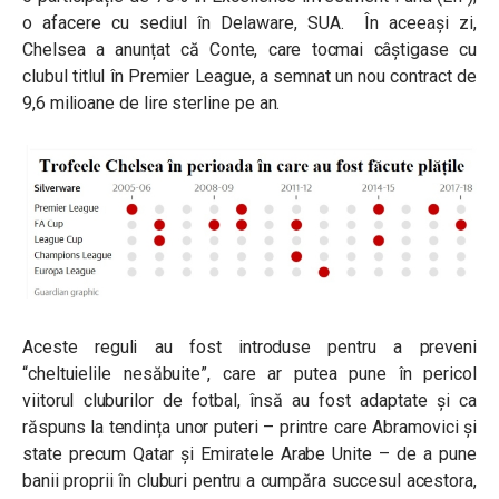
o afacere cu sediul în Delaware, SUA. În aceeași zi,
Chelsea a anunțat că Conte, care tocmai câștigase cu
clubul titlul în Premier League, a semnat un nou contract de
9,6 milioane de lire sterline pe an.
Aceste reguli au fost introduse pentru a preveni
“cheltuielile nesăbuite”, care ar putea pune în pericol
viitorul cluburilor de fotbal, însă au fost adaptate și ca
răspuns la tendința unor puteri – printre care Abramovici și
state precum Qatar și Emiratele Arabe Unite – de a pune
banii proprii în cluburi pentru a cumpăra succesul acestora,