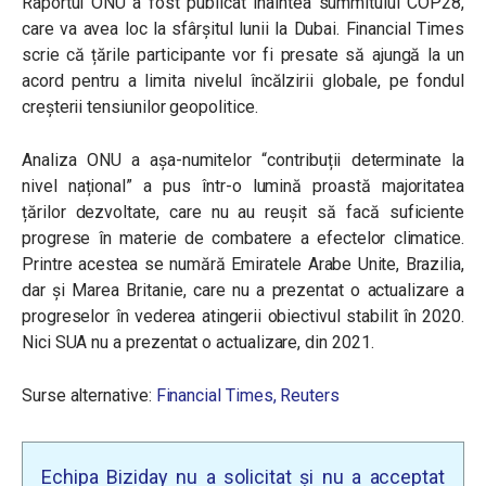
Raportul ONU a fost publicat înaintea summitului COP28,
care va avea loc la sfârșitul lunii la Dubai. Financial Times
scrie că țările participante vor fi presate să ajungă la un
acord pentru a limita nivelul încălzirii globale, pe fondul
creșterii tensiunilor geopolitice.
Analiza ONU a așa-numitelor “contribuții determinate la
nivel național” a pus într-o lumină proastă majoritatea
țărilor dezvoltate, care nu au reușit să facă suficiente
progrese în materie de combatere a efectelor climatice.
Printre acestea se numără Emiratele Arabe Unite, Brazilia,
dar și Marea Britanie, care nu a prezentat o actualizare a
progreselor în vederea atingerii obiectivul stabilit în 2020.
Nici SUA nu a prezentat o actualizare, din 2021.
Surse alternative:
Financial Times,
Reuters
Echipa Biziday nu a solicitat și nu a acceptat