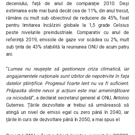
deceniului, față de anul de comparație 2010. Deși
estimarea este mai bună decât cea de 11%, din anul trecut,
rămâne cu mult sub obiectivul de reducere de 45%, fixat
pentru limitarea încălzirii globale la 1,5 grade Celsius
peste nivelurile preindustriale. Comparativ cu anul de
referință 2019, emisiile de gaze vor scădea cu 2%, mult
sub ținta de 43% stabilită la reuniunea ONU de acum patru
ani.
“
Lumea nu reușește să gestioneze criza climatică, iar
angajamentele naționale sunt izbitor de nepotrivite în fața
datelor științifice. Progresul foarte lent nu va fi suficient.
Prăpastia dintre nevoi și acțiuni este mai amenințătoare
ca niciodată
”, a declarat secretarul general al ONU, Antonio
Guterres. Țările dezvoltate ar trebui să urmărească să
atingă un nivel de emisii egal cu zero până în 2040, iar
țările în curs de dezvoltare până în 2050, a mai spus el.