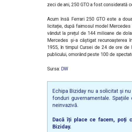
zeci de ani, 250 GTO a fost considerată 
Acum însă Ferrari 250 GTO este a dou
licitație, după faimosul model Mercedes
vândut la prețul de 144 milioane de dolari
Mercedes și-a câștigat recunoașterea în
1955, în timpul Cursei de 24 de ore de 
publicului, omorând peste 100 de spectatori
Sursa:
DW
Echipa Biziday nu a solicitat și n
fonduri guvernamentale. Spațiile d
neinvazivă.
Dacă îți place ce facem, poți c
Biziday.