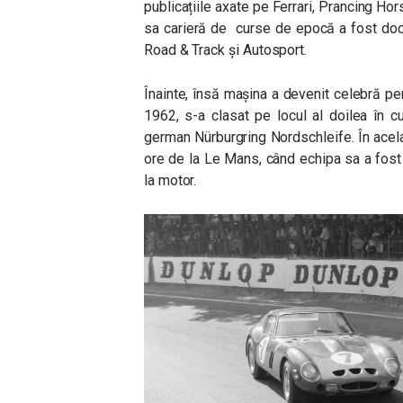
publicațiile axate pe Ferrari, Prancing Ho
sa carieră de curse de epocă a fost doc
Road & Track și Autosport.
Înainte, însă mașina a devenit celebră pen
1962, s-a clasat pe locul al doilea în 
german Nürburgring Nordschleife. În acela
ore de la Le Mans, când echipa sa a fost
la motor.