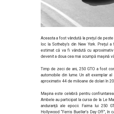
Aceasta a fost vândută la prețul de peste 5
loc la Sotheby’s din New York. Prețul a
estimat că va fi vândută cu aproximativ
devenit a doua cea mai scumpă mașină vân
Timp de zeci de ani, 250 GTO a fost con
automobile din lume. Un alt exemplar al a
aproximativ 44 de milioane de dolari în 2
Mașina este celebră pentru confruntarea 
Ambele au participat la cursa de la Le M
anduranță ale epocii. Faima lui 250 G
Hollywood “Ferris Bueller’s Day Off”, în 