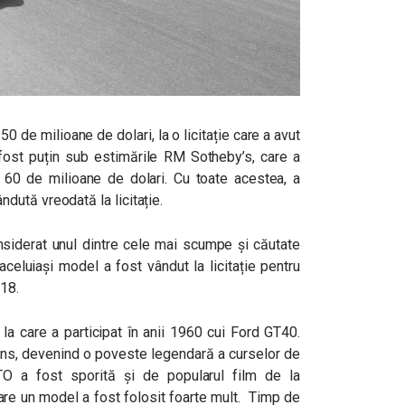
0 de milioane de dolari, la o licitație care a avut
 fost puțin sub estimările RM Sotheby’s, care a
 60 de milioane de dolari. Cu toate acestea, a
dută vreodată la licitație.
siderat unul dintre cele mai scumpe și căutate
celuiași model a fost vândut la licitație pentru
018.
la care a participat în anii 1960 cui Ford GT40.
ans, devenind o poveste legendară a curselor de
TO a fost sporită și de popularul film de la
care un model a fost folosit foarte mult. Timp de