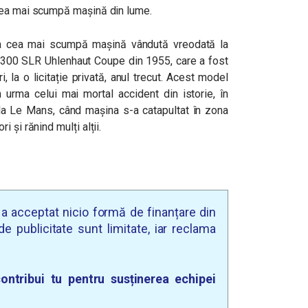
cea mai scumpă mașină din lume.
a cea mai scumpă mașină vândută vreodată la
 300 SLR Uhlenhaut Coupe din 1955, care a fost
, la o licitație privată, anul trecut. Acest model
 urma celui mai mortal accident din istorie, în
la Le Mans, când mașina s-a catapultat în zona
 și rănind mulți alții.
u a acceptat nicio formă de finanțare din
e publicitate sunt limitate, iar reclama
ontribui tu pentru susținerea echipei