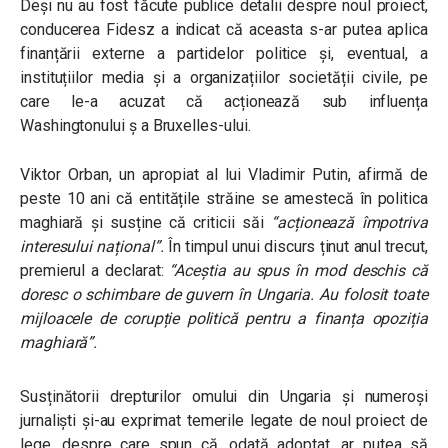
Deși nu au fost făcute publice detalii despre noul proiect,
conducerea Fidesz a indicat că aceasta s-ar putea aplica
finanțării externe a partidelor politice și, eventual, a
instituțiilor media și a organizațiilor societății civile, pe
care le-a acuzat că acționează sub influența
Washingtonului ș a Bruxelles-ului.
Viktor Orban, un apropiat al lui Vladimir Putin, afirmă de
peste 10 ani că entitățile străine se amestecă în politica
maghiară și susține că criticii săi
“
acționează împotriva
interesului național”.
În timpul unui discurs ținut anul trecut,
premierul a declarat:
“Aceștia au spus în mod deschis că
doresc o schimbare de guvern în Ungaria. Au folosit toate
mijloacele de corupție politică pentru a finanța opoziția
maghiară”.
Susținătorii drepturilor omului din Ungaria și numeroși
jurnaliști și-au exprimat temerile legate de noul proiect de
lege, despre care spun că, odată adoptat, ar putea să