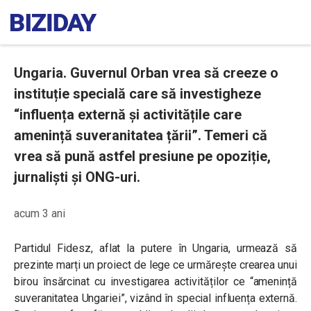
Ungaria. Guvernul Orban vrea să creeze o
instituție specială care să investigheze
“influența externă și activitățile care
amenință suveranitatea țării”. Temeri că
vrea să pună astfel presiune pe opoziție,
jurnaliști și ONG-uri.
acum 3 ani
Partidul Fidesz, aflat la putere în Ungaria, urmează să
prezinte marți un proiect de lege ce urmărește crearea unui
birou însărcinat cu investigarea activităților ce “amenință
suveranitatea Ungariei”, vizând în special influența externă.