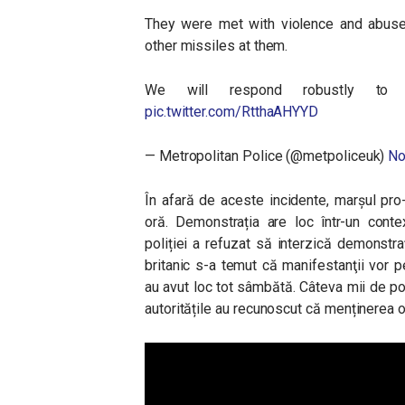
They were met with violence and abuse
other missiles at them.
We will respond robustly to un
pic.twitter.com/RtthaAHYYD
— Metropolitan Police (@metpoliceuk)
No
În afară de aceste incidente, marșul pro
oră. Demonstrația are loc într-un conte
poliției a refuzat să interzică demonstr
britanic s-a temut că
manifestanţii vor p
au avut loc tot sâmbătă. Câteva mii de poli
autoritățile au recunoscut că menținerea or