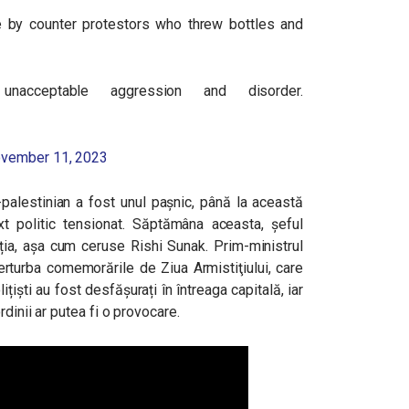
 by counter protestors who threw bottles and
acceptable aggression and disorder.
vember 11, 2023
-palestinian a fost unul pașnic, până la această
xt politic tensionat. Săptămâna aceasta, șeful
ația, așa cum ceruse Rishi Sunak. Prim-ministrul
erturba comemorările de Ziua Armistiţiului, care
țiști au fost desfășurați în întreaga capitală, iar
dinii ar putea fi o provocare.