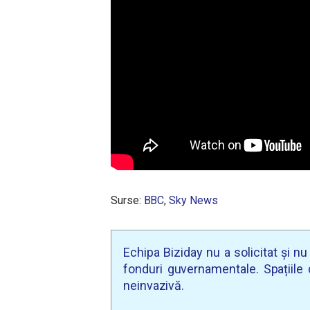
Surse:
BBC
,
Sky News
Echipa Biziday nu a solicitat și n
fonduri guvernamentale. Spațiile d
neinvazivă.