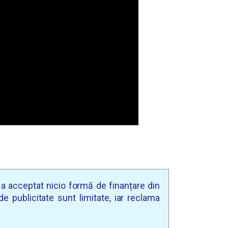
u a acceptat nicio formă de finanțare din
e publicitate sunt limitate, iar reclama