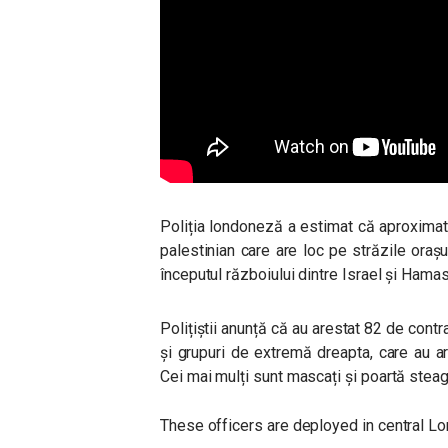
Poliția londoneză a estimat că aproximat
palestinian care are loc pe străzile oraș
începutul războiului dintre Israel și Hamas
Polițiștii anunță că au arestat 82 de contr
și grupuri de extremă dreapta, care au ar
Cei mai mulți sunt mascați și poartă steag
These officers are deployed in central L