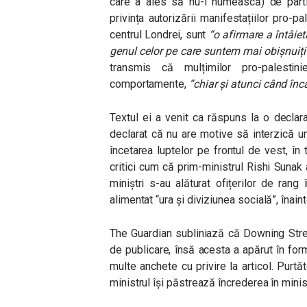
care a ales să nu-i numească) de partiz
privința autorizării manifestațiilor pro-p
centrul Londrei, sunt
“o afirmare a întâiet
genul celor pe care suntem mai obișnuiți
transmis că mulțimilor pro-palestin
comportamente,
“chiar și atunci când încă
Textul ei a venit ca răspuns la o declara
declarat că nu are motive să interzică 
încetarea luptelor pe frontul de vest, î
critici cum că prim-ministrul Rishi Sunak
miniștri s-au alăturat ofițerilor de ran
alimentat “ura și diviziunea socială”, înai
The Guardian subliniază că Downing Stree
de publicare, însă acesta a apărut în for
multe anchete cu privire la articol. Purtă
ministrul își păstrează încrederea în minis