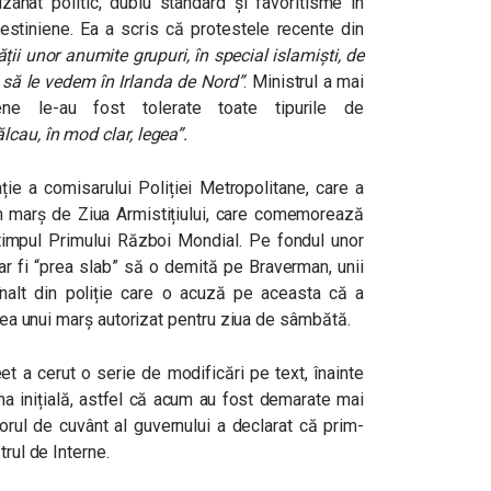
anat politic, dublu standard și favoritisme în
alestiniene. Ea a scris că protestele recente din
ății unor anumite grupuri, în special islamiști, de
 să le vedem în Irlanda de Nord”
. Ministrul a mai
iene le-au fost tolerate toate tipurile de
lcau, în mod clar, legea”.
ție a comisarului Poliției Metropolitane, care a
un marș de Ziua Armistițiului, care comemorează
n timpul Primului Război Mondial. Pe fondul unor
 ar fi “prea slab” să o demită pe Braverman, unii
g înalt din poliție care o acuză pe aceasta că a
ntea unui marș autorizat pentru ziua de sâmbătă.
t a cerut o serie de modificări pe text, înainte
ma inițială, astfel că acum au fost demarate mai
torul de cuvânt al guvernului a declarat că prim-
trul de Interne.