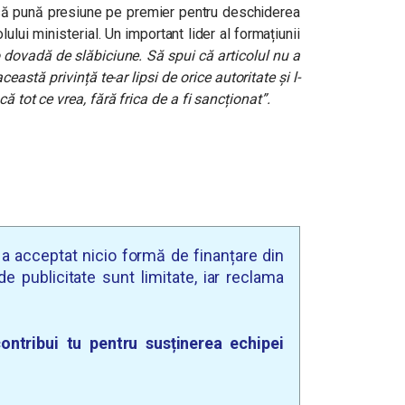
t să pună presiune pe premier pentru deschiderea
lului ministerial. Un important lider al formațiunii
 dovadă de slăbiciune. Să spui că articolul nu a
eastă privință te-ar lipsi de orice autoritate și l-
că tot ce vrea, fără frica de a fi sancționat”.
u a acceptat nicio formă de finanțare din
e publicitate sunt limitate, iar reclama
ontribui tu pentru susținerea echipei