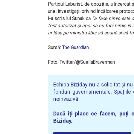
Partidul Laburist, de opoziție, a încerca
unei investigații privind încălcarea protoco
i-a scris lui Sunak că
“a face nimic este o
fost autorizat și apoi să nu faci nimic în ac
ar lăsa pe ministru liber să spună și să fa
Sursă:
The Guardian
Foto: Twitter/@SuellaBraverman
Echipa Biziday nu a solicitat și n
fonduri guvernamentale. Spațiile d
neinvazivă.
Dacă îți place ce facem, poți c
Biziday.