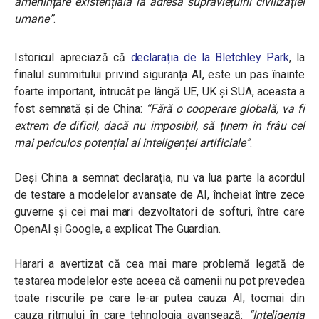
amenințare existențială la adresa supraviețuirii civilizației
umane”
.
Istoricul apreciază că
declarația de la Bletchley Park
, la
finalul summitului privind siguranța AI, este un pas înainte
foarte important, întrucât pe lângă UE, UK și SUA, aceasta a
fost semnată și de China:
“
Fără o cooperare globală, va fi
extrem de dificil, dacă nu imposibil, să ținem în frâu cel
mai periculos potențial al inteligenței artificiale”
.
Deși China a semnat declarația, nu va lua parte la acordul
de testare a modelelor avansate de AI, încheiat între zece
guverne și cei mai mari dezvoltatori de softuri, între care
OpenAI și Google, a explicat The Guardian.
Harari a avertizat că cea mai mare problemă legată de
testarea modelelor este aceea că oamenii nu pot prevedea
toate riscurile pe care le-ar putea cauza AI, tocmai din
cauza ritmului în care tehnologia avansează:
“
Inteligența