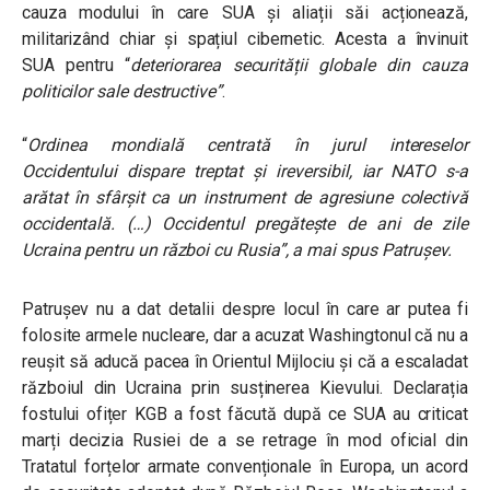
cauza modului în care SUA și aliații săi acționează,
militarizând chiar și spațiul cibernetic. Acesta a învinuit
SUA pentru
“
deteriorarea securității globale din cauza
politicilor sale destructive”
.
“
Ordinea mondială centrată în jurul intereselor
Occidentului dispare treptat și ireversibil, iar NATO s-a
arătat în sfârșit ca un instrument de agresiune colectivă
occidentală. (…)
Occidentul pregătește de ani de zile
Ucraina pentru un război cu Rusia”, a mai spus Patrușev.
Patrușev nu a dat detalii despre locul în care ar putea fi
folosite armele nucleare, dar a acuzat Washingtonul că nu a
reușit să aducă pacea în Orientul Mijlociu și că a escaladat
războiul din Ucraina prin susținerea Kievului. Declarația
fostului ofițer KGB a fost făcută după ce SUA au criticat
marți decizia Rusiei de a se retrage în mod oficial din
Tratatul forțelor armate convenționale în Europa, un acord