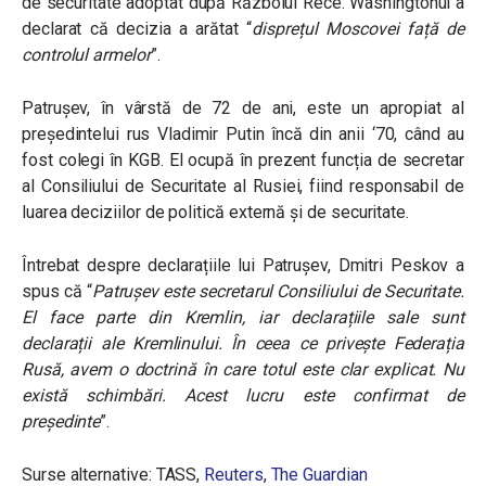
de securitate adoptat după Războiul Rece. Washingtonul a
declarat că decizia a arătat “
disprețul Moscovei față de
controlul armelor
”.
Patrușev, în vârstă de 72 de ani, este un apropiat al
președintelui rus Vladimir Putin încă din anii ‘70, când au
fost colegi în KGB. El ocupă în prezent funcția de secretar
al Consiliului de Securitate al Rusiei, fiind responsabil de
luarea deciziilor de politică externă și de securitate.
Întrebat despre declarațiile lui Patrușev, Dmitri Peskov a
spus că
“
Patrușev este secretarul Consiliului de Securitate.
El face parte din Kremlin, iar declarațiile sale sunt
declarații ale Kremlinului. În ceea ce privește Federația
Rusă, avem o doctrină în care totul este clar explicat. Nu
există schimbări. Acest lucru este confirmat de
președinte
”.
Surse alternative: TASS,
Reuters
,
The Guardian