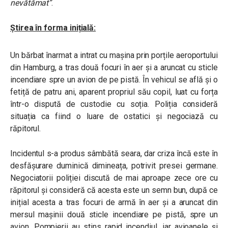
nevătămat”
.
Știrea în forma inițială:
Un bărbat înarmat a intrat cu mașina prin porțile aeroportului
din Hamburg, a tras două focuri în aer și a aruncat cu sticle
incendiare spre un avion de pe pistă. În vehicul se află și o
fetiță de patru ani, aparent propriul său copil, luat cu forța
într-o dispută de custodie cu soția. Poliția consideră
situația ca fiind o luare de ostatici și negociază cu
răpitorul.
Incidentul s-a produs sâmbătă seara, dar criza încă este în
desfășurare duminică dimineața, potrivit presei germane.
Negociatorii poliției discută de mai aproape zece ore cu
răpitorul și consideră că acesta este un semn bun, după ce
inițial acesta a tras focuri de armă în aer și a aruncat din
mersul mașinii două sticle incendiare pe pistă, spre un
avion. Pompierii au stins rapid incendiul, iar avioanele și