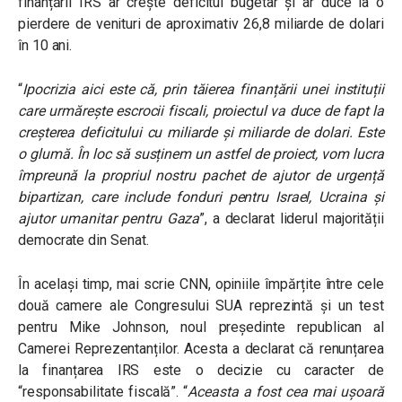
finanțării IRS ar crește deficitul bugetar și ar duce la o
pierdere de venituri de aproximativ 26,8 miliarde de dolari
în 10 ani.
“
Ipocrizia aici este că, prin tăierea finanțării unei instituții
care urmărește escrocii fiscali, proiectul va duce de fapt la
creșterea deficitului cu miliarde și miliarde de dolari. Este
o glumă. În loc să susținem un astfel de proiect, vom lucra
împreună la propriul nostru pachet de ajutor de urgență
bipartizan, care include fonduri pentru Israel, Ucraina și
ajutor umanitar pentru Gaza
”, a declarat liderul majorității
democrate din Senat.
În același timp, mai scrie CNN, opiniile împărțite între cele
două camere ale Congresului SUA reprezintă și un test
pentru Mike Johnson, noul președinte republican al
Camerei Reprezentanților. Acesta a declarat că renunțarea
la finanțarea IRS este o decizie cu caracter de
“responsabilitate fiscală”. “
Aceasta a fost cea mai ușoară