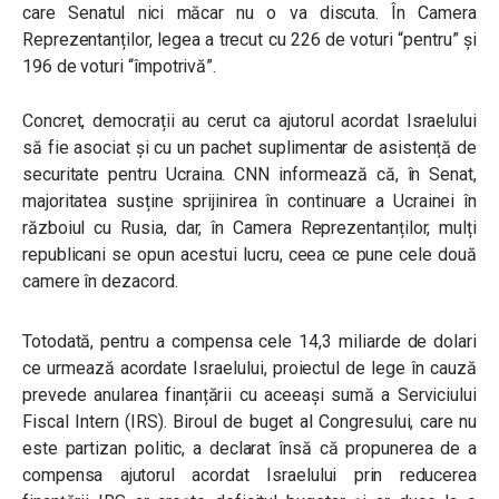
care Senatul nici măcar nu o va discuta. În Camera
Reprezentanților, legea a trecut cu 226 de voturi “pentru” și
196 de voturi “împotrivă”.
Concret, democrații au cerut ca ajutorul acordat Israelului
să fie asociat și cu un pachet suplimentar de asistență de
securitate pentru Ucraina. CNN informează că, în Senat,
majoritatea susține sprijinirea în continuare a Ucrainei în
războiul cu Rusia, dar, în Camera Reprezentanților, mulți
republicani se opun acestui lucru, ceea ce pune cele două
camere în dezacord.
Totodată, pentru a compensa cele 14,3 miliarde de dolari
ce urmează acordate Israelului, proiectul de lege în cauză
prevede anularea finanțării cu aceeași sumă a Serviciului
Fiscal Intern (IRS). Biroul de buget al Congresului, care nu
este partizan politic, a declarat însă că propunerea de a
compensa ajutorul acordat Israelului prin reducerea