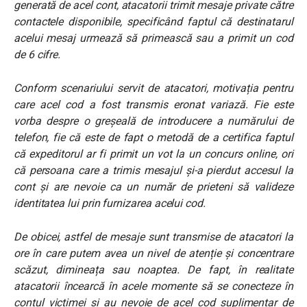
generată de acel cont, atacatorii trimit mesaje private către
contactele disponibile, specificând faptul că destinatarul
acelui mesaj urmează să primească sau a primit un cod
de 6 cifre.
Conform scenariului servit de atacatori, motivația pentru
care acel cod a fost transmis eronat variază. Fie este
vorba despre o greșeală de introducere a numărului de
telefon, fie că este de fapt o metodă de a certifica faptul
că expeditorul ar fi primit un vot la un concurs online, ori
că persoana care a trimis mesajul și-a pierdut accesul la
cont și are nevoie ca un număr de prieteni să valideze
identitatea lui prin furnizarea acelui cod.
De obicei, astfel de mesaje sunt transmise de atacatori la
ore în care putem avea un nivel de atenție și concentrare
scăzut, dimineața sau noaptea. De fapt, în realitate
atacatorii încearcă în acele momente să se conecteze în
contul victimei și au nevoie de acel cod suplimentar de