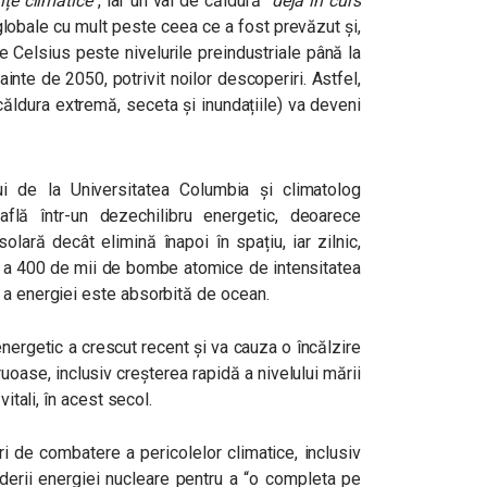
nțe climatice
“
, iar un val de căldură
“
deja în curs
globale cu mult peste ceea ce a fost prevăzut și,
de Celsius peste nivelurile preindustriale până la
ainte de 2050, potrivit noilor descoperiri. Astfel,
căldura extremă, seceta și inundațiile) va deveni
ui de la Universitatea Columbia și climatolog
flă într-un dezechilibru energetic, deoarece
lară decât elimină înapoi în spațiu, iar zilnic,
l a 400 de mii de bombe atomice de intensitatea
 a energiei este absorbită de ocean.
energetic a crescut recent și va cauza o încălzire
oase, inclusiv creșterea rapidă a nivelului mării
vitali, în acest secol.
 de combatere a pericolelor climatice, inclusiv
nderii energiei nucleare pentru a “o completa pe