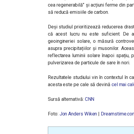
cea regenerabilă” și acțiuni ferme din part
să reducă emisiile de carbon.
Deși studiul prioritizează reducerea drast
că acest lucru nu este suficient. De a
geoingineriei solare, o măsură controv
asupra precipitațiilor și musonilor. Acea
reflectarea luminii solare înapoi spațiu, 
pulverizarea de particule de sare în nori.
Rezultatele studiului vin în contextul în c
acesta este pe cale să devină
cel mai ca
Sursă alternativă:
CNN
Foto:
Jon Anders Wiken
|
Dreamstime.co