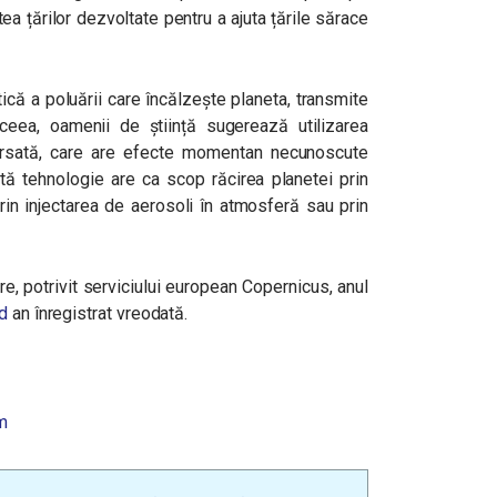
ea țărilor dezvoltate pentru a ajuta țările sărace
ică a poluării care încălzește planeta, transmite
ceea, oamenii de știință sugerează utilizarea
ersată, care are efecte momentan necunoscute
stă tehnologie are ca scop răcirea planetei prin
prin injectarea de aerosoli în atmosferă sau prin
are, potrivit serviciului european Copernicus, anul
ld
an înregistrat vreodată.
m