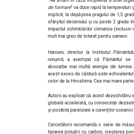
“
Ne aflăm în faza incipientă a unei urge
de formare
“
va duce rapid la temperaturi 
implicit, la depășirea pragului de 1,5 gra
sfârșitul deceniului și cu peste 2 grade în
impactul schimbărilor climatice (inclusiv 
mult mai greu de tolerat pentru oameni.
Hansen, director la Institutul Pământul
renumit, a avertizat că Pământul se a
absoarbe mai multă energie din lumina so
acest exces de căldură este echivalentu
celor de la Hiroshima. Cea mai mare parte
Autorii au explicat că acest dezechilibru 
globală accelerată, cu consecințe dezastru
și posibila paralizare a curenților oceanici 
Cercetătorii recomandă o serie de măsuri
taxarea poluării cu carbon, creșterea po