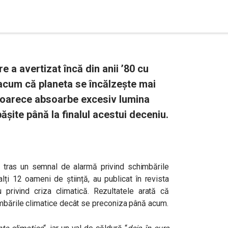
 a avertizat încă din anii ’80 cu
ă acum că planeta se încălzește mai
deoarece absoarbe excesiv lumina
pășite până la finalul acestui deceniu.
 tras un semnal de alarmă privind schimbările
 alți 12 oameni de știință, au
publicat în revista
 privind criza climatică.
Rezultatele arată că
imbările climatice decât se preconiza până acum.