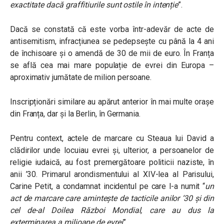
exactitate dacă graffitiurile sunt ostile în intenție
”.
Dacă se constată că este vorba într-adevăr de acte de
antisemitism, infracțiunea se pedepsește cu până la 4 ani
de închisoare și o amendă de 30 de mii de euro. În Franța
se află cea mai mare populație de evrei din Europa –
aproximativ jumătate de milion persoane.
Inscripționări similare au apărut anterior în mai multe orașe
din Franța, dar și la Berlin, în Germania.
Pentru context, actele de marcare cu Steaua lui David a
clădirilor unde locuiau evrei și, ulterior, a persoanelor de
religie iudaică, au fost premergătoare politicii naziste, în
anii ’30. Primarul arondismentului al XIV-lea al Parisului,
Carine Petit, a condamnat incidentul pe care l-a numit “
un
act de marcare care amintește de tacticile anilor ‘30 și din
cel de-al Doilea Război Mondial, care au dus la
exterminarea a milioane de evrei
”.