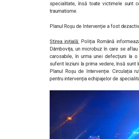
specialitate, însă toate victimele sunt 
traumatisme.
Planul Roșu de Intervenție a fost dezactiva
Știrea inițială:
Poliția Română
informează
Dâmbovița, un microbuz în care se aflau 1
carosabile, în urma unei defecțiuni la 
suferit leziuni la prima vedere, însă sunt 
Planul Roșu de Intervenție. Circulația 
pentru intervenția echipajelor de specialit