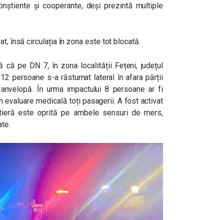
conștiente și cooperante, deși prezintă multiple
t, însă circulația în zona este tot blocată.
 că pe DN 7, în zona localității Fețeni, județul
2 persoane s-a răsturnat lateral în afara părții
o anvelopă. În urma impactului 8 persoane ar fi
în evaluare medicală toți pasagerii. A fost activat
rutieră este oprită pe ambele sensuri de mers,
ate.