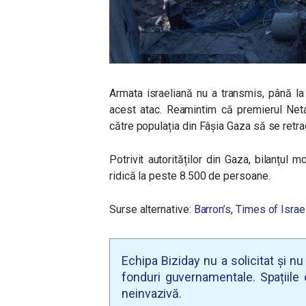
Armata israeliană nu a transmis, până l
acest atac. Reamintim că premierul Neta
către populația din Fâșia Gaza să se retragă
Potrivit autorităților din Gaza, bilanțul 
ridică la peste 8.500 de persoane.
Surse alternative:
Barron’s
,
Times of Israe
Echipa Biziday nu a solicitat și n
fonduri guvernamentale. Spațiile d
neinvazivă.