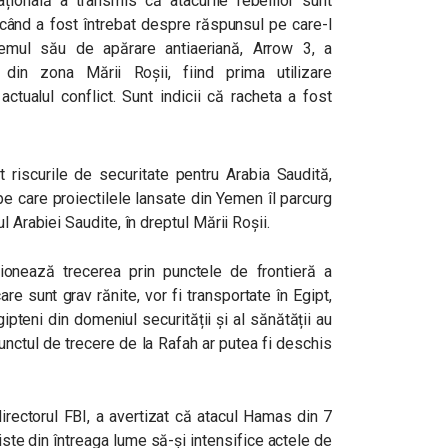
națională a transmis că atacurile rebelilor sunt
 când a fost întrebat despre răspunsul pe care-l
emul său de apărare antiaeriană, Arrow 3, a
 din zona Mării Roșii, fiind prima utilizare
ctualul conflict. Sunt indicii că racheta a fost
t riscurile de securitate pentru Arabia Saudită,
pe care proiectilele lansate din Yemen îl parcurg
l Arabiei Saudite, în dreptul Mării Roșii.
ionează trecerea prin punctele de frontieră a
re sunt grav rănite, vor fi transportate în Egipt,
 egipteni din domeniul securității și al sănătății au
unctul de trecere de la Rafah ar putea fi deschis
irectorul FBI, a avertizat că atacul Hamas din 7
ste din întreaga lume să-și intensifice actele de