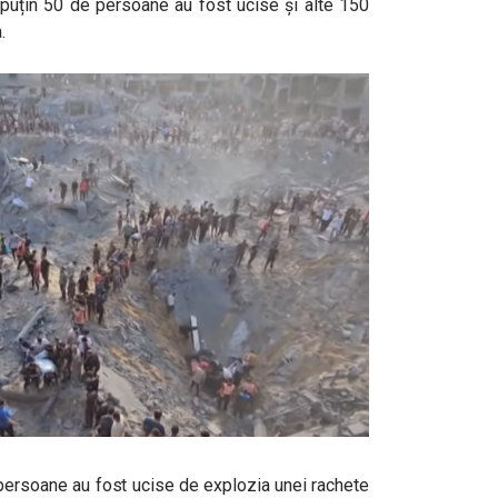
l puțin 50 de persoane au fost ucise și alte 150
.
 persoane au fost ucise de explozia unei rachete