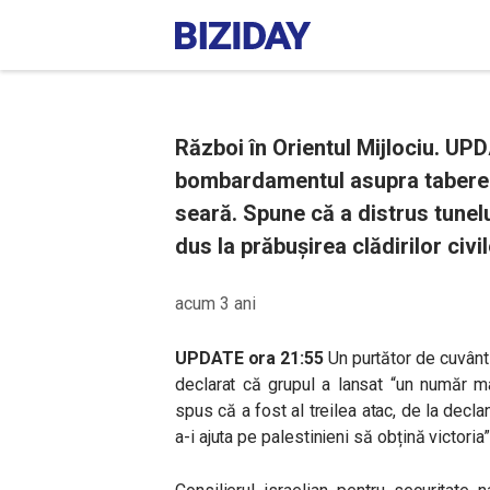
Război în Orientul Mijlociu. UP
bombardamentul asupra taberei d
seară. Spune că a distrus tunelu
dus la prăbușirea clădirilor civi
acum 3 ani
UPDATE ora 21:55
Un purtător de cuvânt 
declarat că grupul a lansat “un număr ma
spus că a fost al treilea atac, de la decla
a-i ajuta pe palestinieni să obțină victoria”