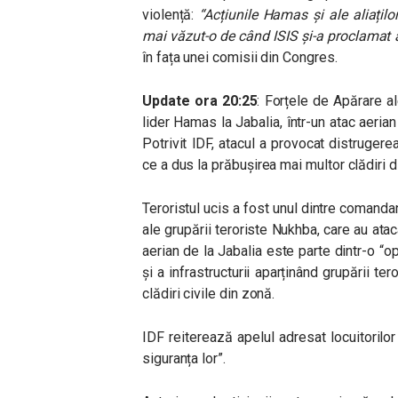
violență:
“
Acțiunile Hamas și ale aliațilo
mai văzut-o de când ISIS și-a proclamat 
în fața unei comisii din Congres.
Update ora 20:25
: Forțele de Apărare a
lider Hamas la Jabalia, într-un atac aeria
Potrivit IDF, atacul a provocat distrugerea
ce a dus la prăbușirea mai multor clădiri d
Teroristul ucis a fost unul dintre comanda
ale grupării teroriste Nukhba, care au ata
aerian de la Jabalia este parte dintr-o “
și a infrastructurii aparținând grupării te
clădiri civile din zonă.
IDF reiterează apelul adresat locuitorilo
siguranța lor”.