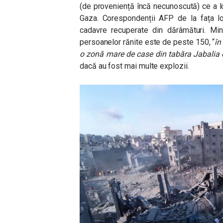
(de proveniență încă necunoscută) ce a lov
Gaza. Corespondenții AFP de la fața lo
cadavre recuperate din dărâmături. Mini
persoanelor rănite este de peste 150, “
în
o zonă mare de case din tabăra Jabalia 
dacă au fost mai multe explozii.