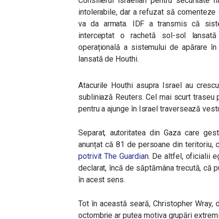
Consilierul israelian pentru securitate 
intolerabile, dar a refuzat să comenteze
va da armata.
IDF a transmis că sist
interceptat o rachetă sol-sol lansată
operațională a sistemului de apărare în a
lansată de Houthi.
Atacurile Houthi asupra Israel au crescu
subliniază Reuters. Cel mai scurt traseu 
pentru a ajunge în Israel traversează vestu
Separat, autoritatea din Gaza care gest
anunțat că 81 de persoane din teritoriu, ca
potrivit The Guardian
. De altfel, oficialii
declarat, încă de săptămâna trecută, că p
în acest sens.
Tot în această seară, Christopher Wray, d
octombrie ar putea motiva grupări extremi