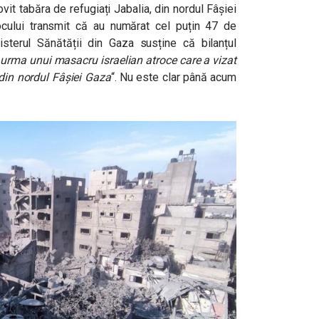
it tabăra de refugiați Jabalia, din nordul Fâșiei
cului transmit că au numărat cel puțin 47 de
sterul Sănătății din Gaza susține că bilanțul
 urma unui masacru israelian atroce care a vizat
din nordul Fâșiei Gaza
“. Nu este clar până acum