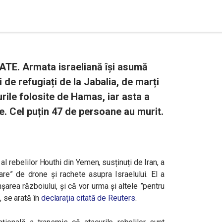
DATE. Armata israeliană își asumă
e refugiați de la Jabalia, de marți
rile folosite de Hamas, iar asta a
le. Cel puțin 47 de persoane au murit.
al rebelilor Houthi din Yemen, susținuți de Iran, a
re” de drone și rachete asupra Israelului. El a
nșarea războiului, și că vor urma și altele ”pentru
, se arată în
declarația citată de Reuters
.