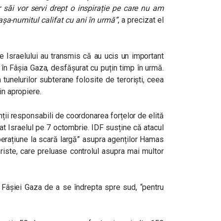
r săi vor servi drept o inspirație pe care nu am
așa-numitul califat cu ani în urmă”
, a precizat el
le Israelului au transmis că au ucis un important
n în Fâșia Gaza, desfășurat cu puțin timp în urmă.
 tunelurilor subterane folosite de teroriști, ceea
in apropiere.
nții responsabili de coordonarea forțelor de elită
cat Israelul pe 7 octombrie. IDF susține că atacul
operațiune la scară largă” asupra agenților Hamas
roriste, care preluase controlul asupra mai multor
r Fâșiei Gaza de a se îndrepta spre sud, “pentru