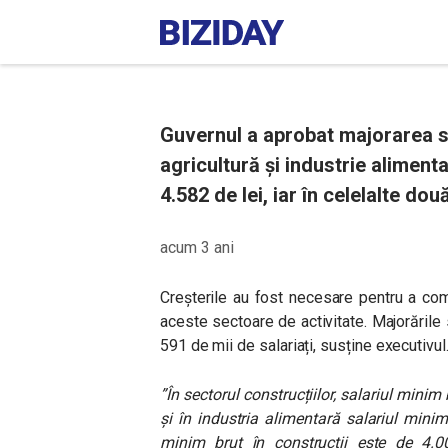
Guvernul a aprobat majorarea sa
agricultură și industrie alimentar
4.582 de lei, iar în celelalte 
acum 3 ani
Creșterile au fost necesare pentru a com
aceste sectoare de activitate. Majorările
591 de mii de salariați, susține executivul
”În sectorul construcțiilor, salariul minim 
și în industria alimentară salariul minim 
minim brut în construcții este de 4.000