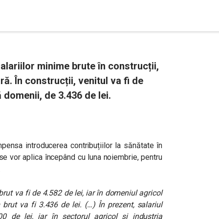
lariilor minime brute în construcții,
ă. În construcții, venitul va fi de
două domenii, de 3.436 de lei.
pensa introducerea contribuțiilor la sănătate în
 se vor aplica începând cu luna noiembrie, pentru
.
brut va fi de 4.582 de lei, iar în domeniul agricol
brut va fi 3.436 de lei. (…) În prezent, salariul
 de lei, iar în sectorul agricol și industria