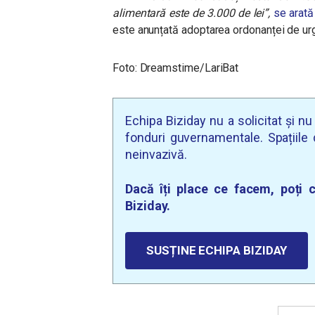
alimentară este de 3.000 de lei”,
se arată
este anunțată adoptarea ordonanței de ur
Foto: Dreamstime/LariBat
Echipa Biziday nu a solicitat și n
fonduri guvernamentale. Spațiile d
neinvazivă.
Dacă îți place ce facem, poți c
Biziday.
SUSȚINE ECHIPA BIZIDAY