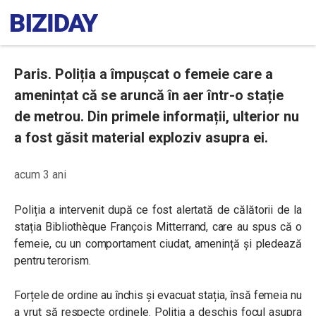
Paris. Poliția a împușcat o femeie care a
amenințat că se aruncă în aer într-o stație
de metrou. Din primele informații, ulterior nu
a fost găsit material exploziv asupra ei.
acum 3 ani
Poliția a intervenit după ce fost alertată de călătorii de la
stația Bibliothèque François Mitterrand, care au spus că o
femeie, cu un comportament ciudat, amenință și pledează
pentru terorism.
Forțele de ordine au închis și evacuat stația, însă femeia nu
a vrut să respecte ordinele. Poliția a deschis focul asupra