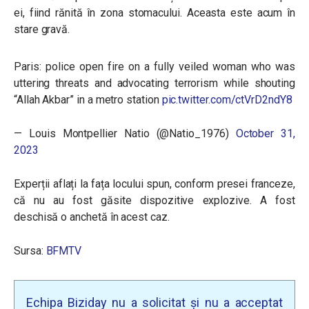
ei, fiind rănită în zona stomacului. Aceasta este acum în
stare gravă.
Paris: police open fire on a fully veiled woman who was
uttering threats and advocating terrorism while shouting
“Allah Akbar” in a metro station
pic.twitter.com/ctVrD2ndY8
— Louis Montpellier Natio (@Natio_1976)
October 31,
2023
Experții aflați la fața locului spun, conform presei franceze,
că nu au fost găsite dispozitive explozive. A fost
deschisă o anchetă în acest caz.
Sursa:
BFMTV
Echipa Biziday nu a solicitat și nu a acceptat