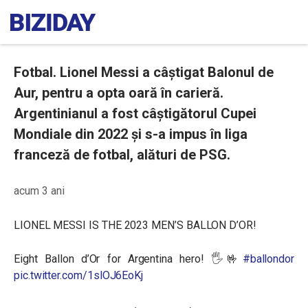
Fotbal. Lionel Messi a câștigat Balonul de
Aur, pentru a opta oară în carieră.
Argentinianul a fost câștigătorul Cupei
Mondiale din 2022 și s-a impus în liga
franceză de fotbal, alături de PSG.
acum 3 ani
LIONEL MESSI IS THE 2023 MEN’S BALLON D’OR!
Eight Ballon d’Or for Argentina hero! 🖐🤟
#ballondor
pic.twitter.com/1slOJ6EoKj