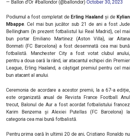
— Ballon d’Or #ballondor (@ballondor)
October 30, 2023
Podiumul a fost completat de
Erling Haaland
și de
Kylian
Mbappe
. Cel mai bun jucător sub 21 de ani a fost Jude
Bellingham (în prezent fotbalistul lui Real Madrid), cel mai
bun portar Emiliano Martinez (Aston Villa), iar Aitana
Bonmati (FC Barcelona) a fost desemnată cea mai bună
fotbalistă. Manchester City a fost votat clubul anului,
pentru a doua oară la rând, iar atacantul echipei din Premier
League, Erling Haaland, a câștigat premiul pentru cel mai
bun atacant al anului.
Ceremonia de acordare a acestor premii, la a 67-a ediție,
este organizată anual de Revista France Football. Anul
trecut, Balonul de Aur a fost acordat fotbalistului francez
Karim Benzema și Alexiei Putellas (FC Barcelona) la
categoria cea mai bună fotbalistă.
Pentru prima oară în ultimii 20 de ani, Cristiano Ronaldo nu