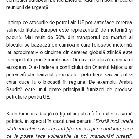
reuniunii de urgență.
În timp ce stocurile de petrol ale UE pot satisface cererea,
vulnerabilitatea Europei este reprezentată de motorină și
păcură. Mai mult de 50% din transportul de mărfuri al
blocului se bazează pe camioane care folosesc motorină,
iar aproximativ o cincime din cererea globală zilnică este
transportată prin Strâmtoarea Ormuz, detaliază comisarul
european. O extindere a conflictului din Orientul Mijlociu ar
putea afecta tranzitul produselor petroliere sau ar putea
chiar duce la o blocadă în regiune. De exemplu, Arabia
Saudită este unul dintre principalii furnizori de produse
petroliere pentru UE.
Kadri Simson adaugă că țițeiul ar putea fi folosit și ca armă
politică, în special în cazul unei penurii: “
Există încă unele
state membre care importă țiței rusesc prin conducte, ceea
ce le poate face vulnerabile la noi manipulări rusești
“.