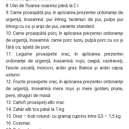
8. Ulei de floarea-soarelui până la 2 l
9. Carne proaspătă pui, în aplicarea prezentei ordonanţe de
urgenţă, înseamnă: pui întreg, tacâmuri de pui, pulpe pui
întregi cu os şi aripi de pui, varianta standard.
10. Carne proaspătă porc, în aplicarea prezentei ordonanţe
de urgenţă, înseamnă: carne porc lucru, pulpă porc cu os şi
fără os, spată de porc.
11. Legume proaspete vrac, în aplicarea prezentei
ordonanţe de urgenţă, înseamnă: roşii, ceapă, castraveţi,
fasole uscată, morcovi, ardei gras Bianca şi ardei capia,
usturoi.
12. Fructe proaspete vrac, în aplicarea prezentei ordonanţe
de urgenţă, înseamnă mere roşii şi mere golden, prune,
pere, struguri de masă.
13. Cartofi proaspeţi albi vrac
14. Zahăr alb tos până la 1 kg
15. Orez – bob rotund- cu gramaj cuprins între 0,5 – 1,5 kg
16. Cozonac