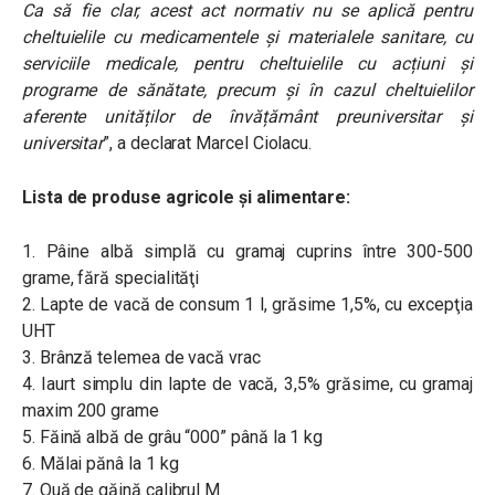
Ca să fie clar, acest act normativ nu se aplică pentru
cheltuielile cu medicamentele și materialele sanitare, cu
serviciile medicale, pentru cheltuielile cu acțiuni și
programe de sănătate, precum și în cazul cheltuielilor
aferente unităților de învățământ preuniversitar și
universitar
”, a declarat Marcel Ciolacu.
Lista de produse agricole şi alimentare:
1. Pâine albă simplă cu gramaj cuprins între 300-500
grame, fără specialităţi
2. Lapte de vacă de consum 1 l, grăsime 1,5%, cu excepţia
UHT
3. Brânză telemea de vacă vrac
4. Iaurt simplu din lapte de vacă, 3,5% grăsime, cu gramaj
maxim 200 grame
5. Făină albă de grâu “000” până la 1 kg
6. Mălai pănâ la 1 kg
7. Ouă de găină calibrul M