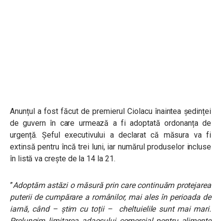
Anunțul a fost făcut de premierul Ciolacu înaintea ședinței
de guvern în care urmează a fi adoptată ordonanța de
urgență. Șeful executivului a declarat că măsura va fi
extinsă pentru încă trei luni, iar numărul produselor incluse
în listă va crește de la 14 la 21.
”
Adoptăm astăzi o măsură prin care continuăm protejarea
puterii de cumpărare a românilor, mai ales în perioada de
iarnă, când – știm cu toții – cheltuielile sunt mai mari.
Prelungim limitarea adaosului comercial pentru alimente