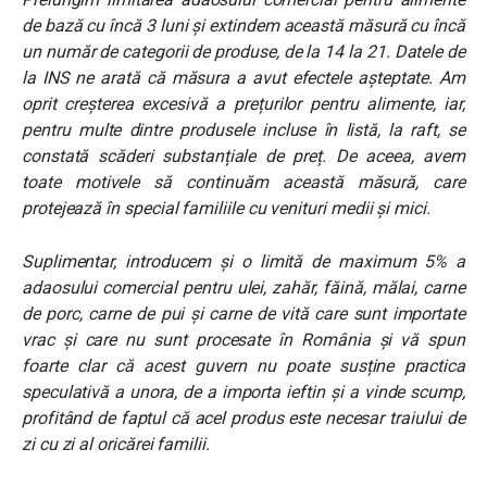
de bază cu încă 3 luni și extindem această măsură cu încă
un număr de categorii de produse, de la 14 la 21.
Datele de
la INS ne arată că măsura a avut efectele așteptate. Am
oprit creșterea excesivă a prețurilor pentru alimente, iar,
pentru multe dintre produsele incluse în listă, la raft, se
constată scăderi substanțiale de preț. De aceea, avem
toate motivele să continuăm această măsură, care
protejează în special familiile cu venituri medii și mici.
Suplimentar, introducem și o limită de maximum 5% a
adaosului comercial pentru ulei, zahăr, făină, mălai, carne
de porc, carne de pui și carne de vită care sunt importate
vrac și care nu sunt procesate în România și vă spun
foarte clar că acest guvern nu poate susține practica
speculativă a unora, de a importa ieftin și a vinde scump,
profitând de faptul că acel produs este necesar traiului de
zi cu zi al oricărei familii.