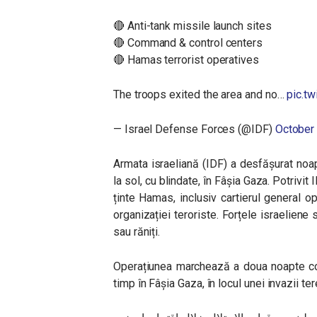
🔴 Anti-tank missile launch sites
🔴 Command & control centers
🔴 Hamas terrorist operatives
The troops exited the area and no…
pic.t
— Israel Defense Forces (@IDF)
October
Armata israeliană (IDF) a desfășurat noap
la sol, cu blindate, în Fâșia Gaza. Potrivit I
ținte Hamas, inclusiv cartierul general oper
organizației teroriste.
Forțele israeliene 
sau răniți.
Operațiunea marchează a doua noapte con
timp în Fâșia Gaza, în locul unei invazii ter