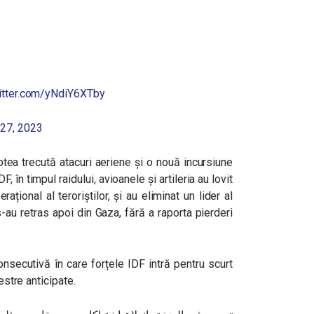
witter.com/yNdiY6XTby
 27, 2023
tea trecută atacuri aeriene și o nouă incursiune
DF, î
n timpul raidului, avioanele și artileria au lovit
ațional al teroriștilor, și au eliminat un lider al
s-au retras apoi din Gaza, fără a raporta pierderi
secutivă în care forțele IDF intră pentru scurt
estre anticipate.