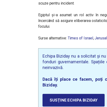
scuze pentru incident.
Egiptul și-a asumat un rol activ în nego
încercând să asigure eliberarea ostaticil
focului.
Surse alternative:
Times of Israel
,
Jerusa
Echipa Biziday nu a solicitat și n
fonduri guvernamentale. Spațiile d
neinvazivă.
Dacă îți place ce facem, poți c
Biziday.
SUSȚINE ECHIPA BIZIDAY