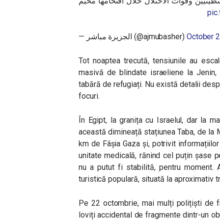
طينيين وقوات الاحتلال خلال اقتحامها مخيم
pic
— الجزيرة مباشر (@ajmubasher)
October 2
Tot noaptea trecută, tensiunile au esca
masivă de blindate israeliene la Jenin, î
tabără de refugiați. Nu există detalii desp
focuri.
În Egipt, la granița cu Israelul, dar la 
această dimineață stațiunea Taba, de la 
km de Fâșia Gaza și, potrivit informațiilo
unitate medicală, rănind cel puțin șase 
nu a putut fi stabilită, pentru moment. 
turistică populară, situată la aproximativ
Pe 22 octombrie, mai mulți polițiști de f
loviți accidental de fragmente dintr-un obu