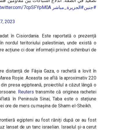
تصعيد في الضفة.. اندلاع اشتباكات بين مقاومين فلس
.twitter.com/7cpSFYpM0A
#الجزيرة_مباشر
#جنين
7, 2023
ladat în Cisiordania. Este raportată o prezență
n nordul teritoriului palestinian, unde există o
re acțiune ci doar informații privind schimburi de
mare distanță de Fâșia Gaza, o rachetă a lovit în
Marea Roșie. Aceasta se află la aproximativ 220
r din presa egipteană, proiectilul a căzut lângă o
persoane.
Reuters
transmite că originea rachetei
Aflată în Peninsula Sinai, Taba este o stațiune
 trei ore de mers cu mașina de Sharm el-Sheikh.
rontieră egipteni au fost răniți după ce au fost
z lansat de un tanc israelian. Israelul și-a cerut