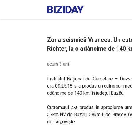
Zona seismică Vrancea. Un cut
Richter, la o adâncime de 140 k
acum 3 ani
Institutul Național de Cercetare – Dezv
ora
09:25:18 s-a produs un cutremur medi
adâncime de 140 km, în județul Buzău.
Cutremurul s-a produs în apropierea ur
57km NV de Buzău, 58km E de Brașov, 68
de Târgoviște.