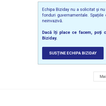
Echipa Biziday nu a solicitat și n
fonduri guvernamentale. Spațiile d
neinvazivă.
Dacă îți place ce facem, poți c
Biziday.
SUSȚINE ECHIPA BIZIDAY
Mai 