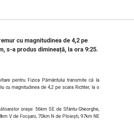
remur cu magnitudinea de 4,2 pe
m, s-a produs dimineață, la ora 9:25.
oltare pentru Fizica Pământului transmite că la
u cu magnitudinea de 4,2 pe scara Richter, la o
mătoarelor orașe: 56km SE de Sfântu-Gheorghe,
km V de Focșani, 70km N de Ploiești, 97km NE