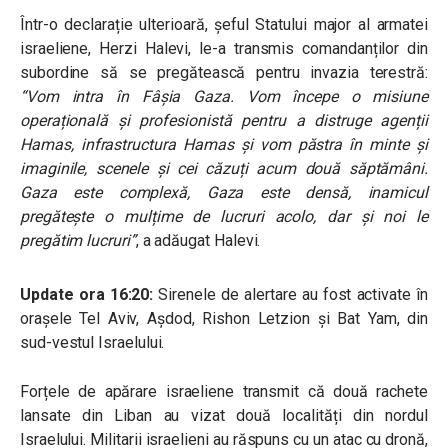
Într-o declarație ulterioară, șeful Statului major al armatei
israeliene, Herzi Halevi, le-a transmis comandanților din
subordine să se pregătească pentru invazia terestră:
“Vom intra în Fâșia Gaza. Vom începe o misiune
operațională și profesionistă pentru a distruge agenții
Hamas, infrastructura Hamas și vom păstra în minte și
imaginile, scenele și cei căzuți acum două săptămâni.
Gaza este complexă, Gaza este densă, inamicul
pregătește o mulțime de lucruri acolo, dar și noi le
pregătim lucruri”
, a adăugat Halevi.
Update ora 16:20:
Sirenele de alertare au fost activate în
orașele Tel Aviv, Așdod, Rishon Letzion și Bat Yam, din
sud-vestul Israelului.
Forțele de apărare israeliene transmit că două rachete
lansate din Liban au vizat două localități din nordul
Israelului. Militarii israelieni au răspuns cu un atac cu dronă,