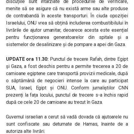
discuțiile sunt întârziate de procedurile de verificare,
menite să se asigure că nu există arme sau alte produse
de contrabandă în aceste transporturi. În ciuda opoziției
Israelului, ONU vrea să obțină includerea combustibilului în
livrările de ajutor umanitar, deoarece acesta este esențial
pentru funcționarea generatoarelor din spitale și a
sistemelor de desalinizare și de pompare a apei din Gaza.
UPDATE ora 11.30:
Punctul de trecere Rafah, dintre Egipt
și Gaza, a fost deschis pentru a permite trecerea a 20 de
camioane egiptene care transportă provizii medicale, după
o săptămână de negocieri intense la care au participat
SUA, Israel, Egipt și ONU. Conform jurnaliștilor CNN
prezenți la fața locului, punctul de trecere s-a închis rapid
după ce cele 20 de camioane au trecut în Gaza.
Guvernul israelian a cerut să vadă dovada că ajutoarele nu
sunt confiscate sau deturnate de Hamas, înainte de a
autoriza alte livrări.