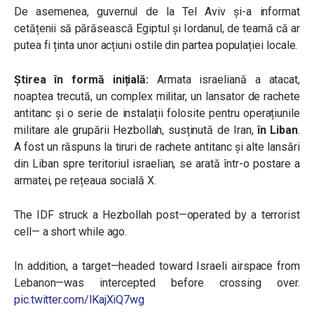
De asemenea, guvernul de la Tel Aviv și-a informat
cetățenii să părăsească Egiptul și Iordanul, de teamă că ar
putea fi ținta unor acțiuni ostile din partea populației locale.
Știrea în formă inițială:
Armata israeliană a atacat,
noaptea trecută, un complex militar, un lansator de rachete
antitanc și o serie de instalații folosite pentru operațiunile
militare ale grupării Hezbollah, susținută de Iran,
în Liban
.
A fost un răspuns la tiruri de rachete antitanc și alte lansări
din Liban spre teritoriul israelian, se arată într-o postare a
armatei, pe rețeaua socială X.
The IDF struck a Hezbollah post—operated by a terrorist
cell— a short while ago.
In addition, a target—headed toward Israeli airspace from
Lebanon—was intercepted before crossing over.
pic.twitter.com/lKajXiQ7wg