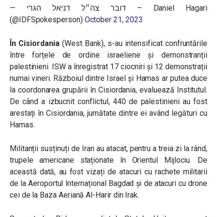
— דובר צה״ל דניאל הגרי – Daniel Hagari
(@IDFSpokesperson)
October 21, 2023
În Cisiordania
(West Bank), s-au intensificat confruntările
între forțele de ordine israeliene și demonstranții
palestinieni. ISW a înregistrat 17 ciocniri și 12 demonstrații
numai vineri. Războiul dintre Israel și Hamas ar putea duce
la coordonarea grupării în Cisiordania, evaluează Institutul.
De când a izbucnit conflictul, 440 de palestinieni au fost
arestați în Cisiordania, jumătate dintre ei având legături cu
Hamas.
Militanții susținuți de Iran au atacat, pentru a treia zi la rând,
trupele americane staționate în Orientul Mijlociu. De
această dată, au fost vizați de atacuri cu rachete militarii
de la Aeroportul Internațional Bagdad și de atacuri cu drone
cei de la Baza Aeriană Al-Harir din Irak.