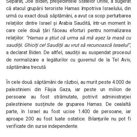
Separat, Joe Biden, președintele Statelor Unite, a sugerat
că atacul grupării teroriste Hamas împotriva Israelului, din
urmă cu exact două săptămâni, a avut ca scop perturbarea
relațiilor dintre Israel și Arabia Saudită, într-un moment în
care cele două țări făceau eforturi pentru normalizarea
relațiilor:
“Hamas a știut că urma să mă așez la masă cu
saudiții. Ghiciți ce! Saudiții au vrut să recunoască Israelul”
,
a declarat Biden. De altfel, saudiții au suspendat procesul
de normalizare a legăturilor cu guvernul de la Tel Aviv,
săptămâna trecută.
În cele două săptămâni de război, au murit peste 4.000 de
palestinieni din Fâșia Gaza, iar peste un milion de
persoane au fost strămutate, potrivit administrației
palestiniene susținute de gruparea Hamas. De cealaltă
parte, în Israel au fost ucise 1.400 de persoane, iar
aproape 200 au fost luate ostatice. Bilanțurile nu pot fi
verificate din surse independente.