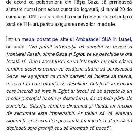
de acord ca palestinienii din Fâșia Gaza să primească
ajutoare numai prin acest punct de legătură, și numai 20 de
camioane. ONU a atras atenția că ar fi nevoie de cel puțin o
sută de TIR-uri, pentru asigurarea nevoilor imediate.
Într-un
mesaj postat pe site-ul Ambasadei SUA în Israel
,
se arată:
“Am primit informația că punctul de trecere a
frontierei Rafah, dintre Gaza și Egipt, se va deschide la ora
locală 10. Dacă acest lucru se va întâmpla, nu știm cât va
rămâne deschis pentru ca cetățenii străini să părăsească
Gaza. Ne așteptăm ca mulți oameni să încerce să treacă,
în cazul în care granița se deschide. Cetățenii americani
care încarcă să intre în Egipt ar trebui să se aștepte la un
mediu potențial haotic și dezordonat, de ambele părți ale
punctului. Situația rămâne dinamică și fluidă, iar mediul
de securitate este imprevizibil. Ar trebui să vă evaluați
siguranța și securitatea personală înainte de a alege să vă
deplasați spre graniță sau să încercați să treceți”.