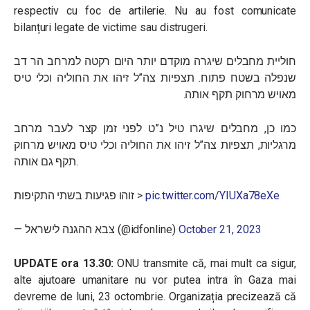
respectiv cu foc de artilerie. Nu au fost comunicate
bilanțuri legate de victime sau distrugeri.
חוליית מחבלים שיגרה מוקדם יותר היום רקטה למרחב הר דב
שנפלה בשטח פתוח. תצפיות צה”ל זיהו את החוליה וכלי טיס
מאויש מרחוק תקף אותה.
כמו כן, מחבלים שיגרו טיל נ”ט לפני זמן קצר לעבר מרחב
מרגליות, תצפיות צה”ל זיהו את החוליה וכלי טיס מאויש מרחוק
תקף גם אותה.
זוהו פגיעות בשתי התקיפות >
pic.twitter.com/YIUXa78eXe
— צבא ההגנה לישראל (@idfonline)
October 21, 2023
UPDATE ora 13.30:
ONU transmite că, mai mult ca sigur,
alte ajutoare umanitare nu vor putea intra în Gaza mai
devreme de luni, 23 octombrie. Organizația precizează că