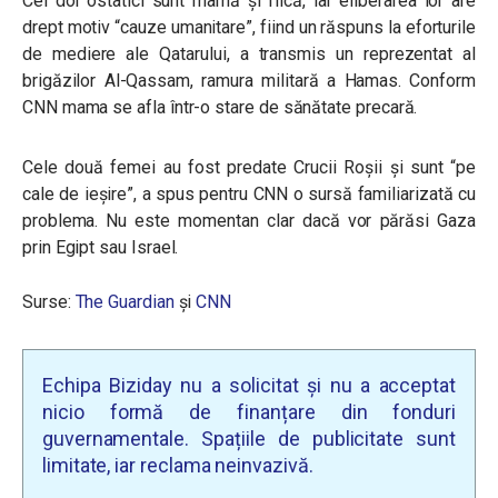
Cei doi ostatici sunt mamă și fiică, iar eliberarea lor are
drept motiv “cauze umanitare”, fiind un răspuns la eforturile
de mediere ale Qatarului, a transmis un reprezentat al
brigăzilor Al-Qassam, ramura militară a Hamas. Conform
CNN mama se afla într-o stare de sănătate precară.
Cele două femei au fost predate Crucii Roșii și sunt “pe
cale de ieșire”, a spus pentru CNN o sursă familiarizată cu
problema. Nu este momentan clar dacă vor părăsi Gaza
prin Egipt sau Israel.
Surse:
The Guardian
și
CNN
Echipa Biziday nu a solicitat și nu a acceptat
nicio formă de finanțare din fonduri
guvernamentale. Spațiile de publicitate sunt
limitate, iar reclama neinvazivă.