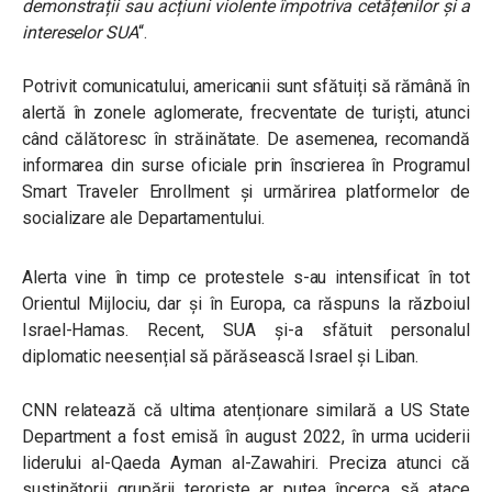
demonstrații sau acțiuni violente împotriva cetățenilor și a
intereselor SUA
“.
Potrivit comunicatului, americanii sunt sfătuiți să rămână în
alertă în zonele aglomerate, frecventate de turiști, atunci
când călătoresc în străinătate. De asemenea, recomandă
informarea din surse oficiale prin înscrierea în Programul
Smart Traveler Enrollment și urmărirea platformelor de
socializare ale Departamentului.
Alerta vine în timp ce protestele s-au intensificat în tot
Orientul Mijlociu, dar și în Europa, ca răspuns la războiul
Israel-Hamas. Recent, SUA și-a sfătuit personalul
diplomatic neesențial să părăsească Israel și Liban.
CNN relatează că ultima atenționare similară a US State
Department a fost emisă în august 2022, în urma uciderii
liderului al-Qaeda Ayman al-Zawahiri. Preciza atunci că
susținătorii grupării teroriste ar putea încerca să atace