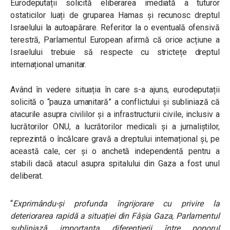
Eurodeputații solicită eliberarea imediată a tuturor
ostaticilor luați de gruparea Hamas și recunosc dreptul
Israelului la autoapărare. Referitor la o eventuală ofensivă
terestră, Parlamentul European afirmă că orice acțiune a
Israelului trebuie să respecte cu strictețe dreptul
internațional umanitar.
Având în vedere situația în care s-a ajuns, eurodeputații
solicită o “pauza umanitară” a conflictului și subliniază că
atacurile asupra civililor și a infrastructurii civile, inclusiv a
lucrătorilor ONU, a lucrătorilor medicali și a jurnaliștilor,
reprezintă o încălcare gravă a dreptului internațional și, pe
această cale, cer și o anchetă independentă pentru a
stabili dacă atacul asupra spitalului din Gaza a fost unul
deliberat.
“
Exprimându-și profunda îngrijorare cu privire la
deteriorarea rapidă a situației din Fâșia Gaza, Parlamentul
subliniază importanța diferențierii între poporul