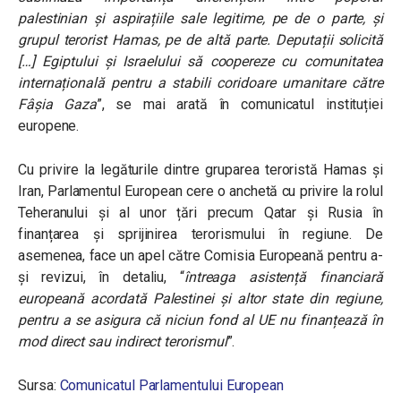
palestinian și aspirațiile sale legitime, pe de o parte, și
grupul terorist Hamas, pe de altă parte. Deputații solicită
[…] Egiptului și Israelului să coopereze cu comunitatea
internațională pentru a stabili coridoare umanitare către
Fâșia Gaza
”, se mai arată în comunicatul instituției
europene.
Cu privire la legăturile dintre gruparea teroristă Hamas și
Iran, Parlamentul European cere o anchetă cu privire la rolul
Teheranului și al unor țări precum Qatar și Rusia în
finanțarea și sprijinirea terorismului în regiune. De
asemenea, face un apel către Comisia Europeană pentru a-
și revizui, în detaliu, “
întreaga asistență financiară
europeană acordată Palestinei și altor state din regiune,
pentru a se asigura că niciun fond al UE nu finanțează în
mod direct sau indirect terorismul
”.
Sursa:
Comunicatul Parlamentului European