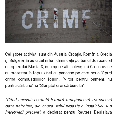
Cei șapte activiști sunt din Austria, Croația, România, Grecia
și Bulgaria. Ei au urcat în luni dimineața pe turnul de răcire al
complexului Marița 3, în timp ce alți activiști ai Greenpeace
au protestat în fața uzinei cu pancarte pe care scria “Opriți
crima combustibililor fosili”, “Viitor pentru oameni, nu
pentru cărbune” și “Sfârșitul erei cărbunelui”.
“Când această centrală termică funcționează, evacuează
gaze netratate, din cauza stării proaste a instalației și a
întreținerii precare”
, a declarat pentru Reuters Desislava