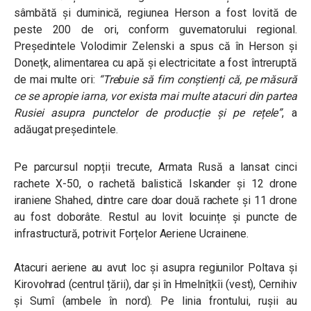
sâmbătă și duminică, regiunea Herson a fost lovită de
peste 200 de ori, conform guvernatorului regional.
Președintele Volodimir Zelenski a spus că în Herson și
Donețk, alimentarea cu apă și electricitate a fost întreruptă
de mai multe ori:
“Trebuie să fim conștienți că, pe măsură
ce se apropie iarna, vor exista mai multe atacuri din partea
Rusiei asupra punctelor de producție și pe rețele”
, a
adăugat președintele.
Pe parcursul nopții trecute, Armata Rusă a lansat cinci
rachete X-50, o rachetă balistică Iskander și 12 drone
iraniene Shahed, dintre care doar două rachete și 11 drone
au fost doborâte. Restul au lovit locuințe și puncte de
infrastructură, potrivit Forțelor Aeriene Ucrainene.
Atacuri aeriene au avut loc și asupra regiunilor Poltava și
Kirovohrad (centrul țării), dar și în Hmelnîțkîi (vest), Cernihiv
și Sumî (ambele în nord). Pe linia frontului, rușii au