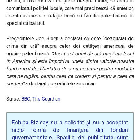
de ani, a fost motivat de știrile despre Israel, se arată în
comunicatul poliției locale, care mai precizează că anterior,
acesta avusese o relație bună cu familia palestiniană, în
special cu băiatul.
Președintele Joe Biden a declarat că este “dezgustat de
crima din ură” asupra celor doi cetățeni americani, de
origine palestiniană:
“Acest act oribil de ură nu-și are locul
în America și este împotriva uneia dintre valorile noastre
fundamentale: libertatea de a nu ne teme pentru modul în
care ne rugăm, pentru ceea ce credem și pentru a ceea ce
suntem”
a declarat președintele american.
Surse:
BBC
,
The Guardian
Echipa Biziday nu a solicitat și nu a acceptat
nicio formă de finanțare din fonduri
guvernamentale. Spațiile de publicitate sunt