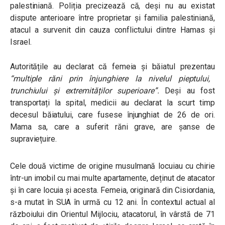
palestiniană. Poliția precizează că, deși nu au existat
dispute anterioare între proprietar și familia palestiniană,
atacul a survenit din cauza conflictului dintre Hamas și
Israel.
Autoritățile au declarat că femeia și băiatul prezentau
“multiple răni prin înjunghiere la nivelul pieptului,
trunchiului și extremităților superioare”.
Deși au fost
transportați la spital, medicii au declarat la scurt timp
decesul băiatului, care fusese înjunghiat de 26 de ori.
Mama sa, care a suferit răni grave, are șanse de
supraviețuire.
Cele două victime de origine musulmană locuiau cu chirie
într-un imobil cu mai multe apartamente, deținut de atacator
și în care locuia și acesta. Femeia, originară din Cisiordania,
s-a mutat în SUA în urmă cu 12 ani. În contextul actual al
războiului din Orientul Mijlociu, atacatorul, în vârstă de 71