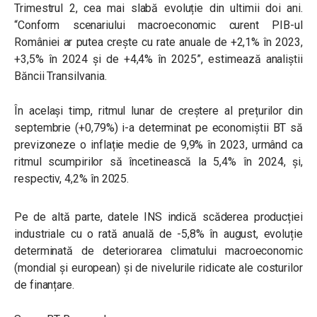
Trimestrul 2, cea mai slabă evoluție din ultimii doi ani.
“Conform scenariului macroeconomic curent PIB-ul
României ar putea crește cu rate anuale de +2,1% în 2023,
+3,5% în 2024 și de +4,4% în 2025”, estimează analiștii
Băncii Transilvania.
În același timp, ritmul lunar de creștere al prețurilor din
septembrie (+0,79%) i-a determinat pe economiștii BT să
previzoneze o inflație medie de 9,9% în 2023, urmând ca
ritmul scumpirilor să încetinească la 5,4% în 2024, și,
respectiv, 4,2% în 2025.
Pe de altă parte, datele INS indică scăderea producției
industriale cu o rată anuală de -5,8% în august, evoluție
determinată de deteriorarea climatului macroeconomic
(mondial și european) și de nivelurile ridicate ale costurilor
de finanțare.