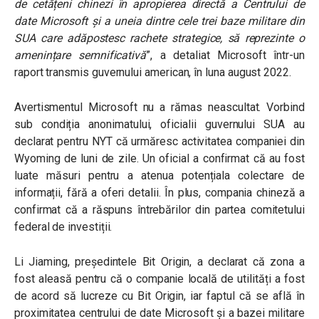
de cetățeni chinezi în apropierea directă a Centrului de
date Microsoft și a uneia dintre cele trei baze militare din
SUA care adăpostesc rachete strategice, să reprezinte o
amenințare semnificativă
”, a detaliat Microsoft într-un
raport transmis guvernului american, în luna august 2022.
Avertismentul Microsoft nu a rămas neascultat. Vorbind
sub condiția anonimatului, oficialii guvernului SUA au
declarat pentru NYT că urmăresc activitatea companiei din
Wyoming de luni de zile. Un oficial a confirmat că au fost
luate măsuri pentru a atenua potențiala colectare de
informații, fără a oferi detalii. În plus, compania chineză a
confirmat că a răspuns întrebărilor din partea comitetului
federal de investiții.
Li Jiaming, președintele Bit Origin, a declarat că zona a
fost aleasă pentru că o companie locală de utilități a fost
de acord să lucreze cu Bit Origin, iar faptul că se află în
proximitatea centrului de date Microsoft și a bazei militare