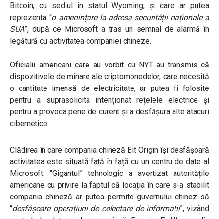
Bitcoin, cu sediul în statul Wyoming, și care ar putea
reprezenta “
o amenințare la adresa securității naționale a
SUA
”, după ce Microsoft a tras un semnal de alarmă în
legătură cu activitatea companiei chineze.
Oficialii americani care au vorbit cu NYT au transmis că
dispozitivele de minare ale criptomonedelor, care necesită
o cantitate imensă de electricitate, ar putea fi folosite
pentru a suprasolicita intenționat rețelele electrice și
pentru a provoca pene de curent și a desfășura alte atacuri
cibernetice.
Clădirea în care compania chineză Bit Origin își desfășoară
activitatea este situată față în față cu un centru de date al
Microsoft. “Gigantul” tehnologic a avertizat autoritățile
americane cu privire la faptul că locația în care s-a stabilit
compania chineză ar putea permite guvernului chinez să
“
desfășoare operațiuni de colectare de informații
”, vizând