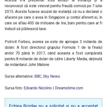
Acesta s-a prezentat însă astăzi la instanță și a
recunoscut că este vinovat pentru fraudă comisă pe 7 iulie
2015. Acesta fusese acuzat de instanță că nu a declarat o
afacere pe care o avea în Singapore și contul aferent ei, în
care se aflau 400 de milioane de lire, bani pentru care ar fi
trebuit să plătească taxe.
Potrivit Forbes, averea sa este de aproape 3 miliarde de
dolari. A fost directorul grupului Formula 1 de la finalul
anilor 70 până în 2017, când aceasta a fost cumpărată
pentru 8 miliarde de dolari de către Liberty Media, deținută
de miliardarul John Malone.
Surse alternative:
BBC,
Sky News
Sursa foto:
Edoardo Nicolino
|
Dreamstime.com
Echipa Biziday nu a solicitat și nu a acceptat